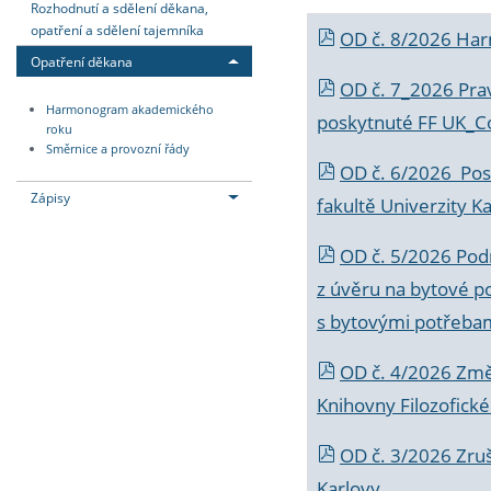
Rozhodnutí a sdělení děkana,
opatření a sdělení tajemníka
OD č. 8/2026 Ha
Opatření děkana
OD č. 7_2026 Prav
Harmonogram akademického
poskytnuté FF UK_C
roku
Směrnice a provozní řády
OD č. 6/2026 Posk
Zápisy
fakultě Univerzity K
OD č. 5/2026 Podr
z úvěru na bytové po
s bytovými potřebam
OD č. 4/2026 Změ
Knihovny Filozofické
OD č. 3/2026 Zruš
Karlovy