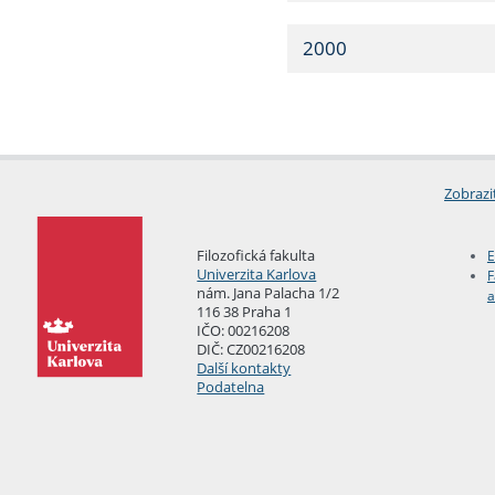
2000
Zobrazi
Filozofická fakulta
E
Univerzita Karlova
F
nám. Jana Palacha 1/2
a
116 38 Praha 1
IČO: 00216208
DIČ: CZ00216208
Další kontakty
Podatelna