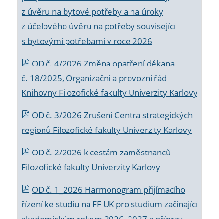
z úvěru na bytové potřeby a na úroky
z účelového úvěru na potřeby související
s bytovými potřebami v roce 2026
OD č. 4/2026 Změna opatření děkana
č. 18/2025, Organizační a provozní řád
Knihovny Filozofické fakulty Univerzity Karlovy
OD č. 3/2026 Zrušení Centra strategických
regionů Filozofické fakulty Univerzity Karlovy
OD č. 2/2026 k
cestám zaměstnanců
Filozofické fakulty Univerzity Karlovy
OD č. 1_2026 Harmonogram přijímacího
řízení ke studiu na FF UK pro studium začínající
akademickým rokem 2026_2027 a příprav