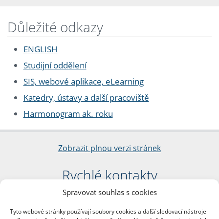
Důležité odkazy
ENGLISH
Studijní oddělení
SIS, webové aplikace, eLearning
Katedry, ústavy a další pracoviště
Harmonogram ak. roku
Zobrazit plnou verzi stránek
Rychlé kontakty
Spravovat souhlas s cookies
Filozofická fakulta
Univerzita Karlova
Tyto webové stránky používají soubory cookies a další sledovací nástroje
nám. Jana Palacha 1/2