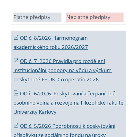
Platné předpisy
Neplatné předpisy
OD č. 8/2026 Harmonogram
akademického roku 2026/2027
OD č. 7_2026 Pravidla pro rozdělení
institucionální podpory na vědu a výzkum
poskytnuté FF UK_Co operatio 2026
OD č. 6/2026 Poskytování a čerpání dnů
osobního volna a rozvoje na Filozofické fakultě
Univerzity Karlovy
OD č. 5/2026 Podrobnosti k poskytování
příspěvku ze sociálního fondu na úroky