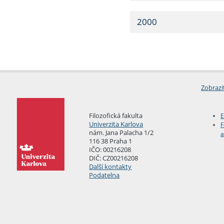
2000
Zobrazi
Filozofická fakulta
E
Univerzita Karlova
F
nám. Jana Palacha 1/2
a
116 38 Praha 1
IČO: 00216208
DIČ: CZ00216208
Další kontakty
Podatelna