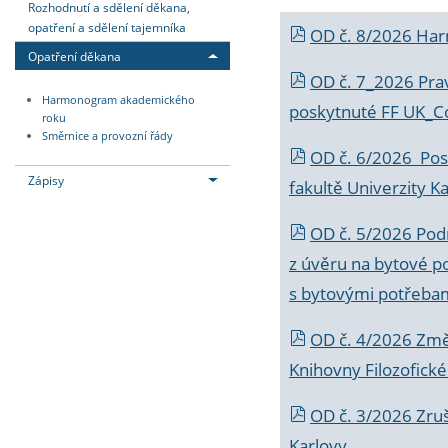
Rozhodnutí a sdělení děkana,
opatření a sdělení tajemníka
OD č. 8/2026 Ha
Opatření děkana
OD č. 7_2026 Prav
Harmonogram akademického
poskytnuté FF UK_C
roku
Směrnice a provozní řády
OD č. 6/2026 Posk
Zápisy
fakultě Univerzity K
OD č. 5/2026 Podr
z úvěru na bytové po
s bytovými potřebam
OD č. 4/2026 Změ
Knihovny Filozofické
OD č. 3/2026 Zruš
Karlovy