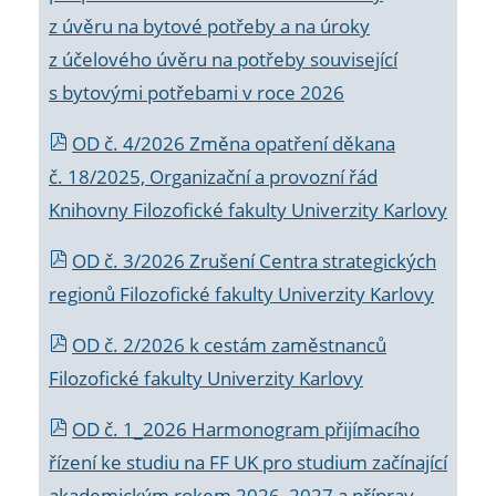
z úvěru na bytové potřeby a na úroky
z účelového úvěru na potřeby související
s bytovými potřebami v roce 2026
OD č. 4/2026 Změna opatření děkana
č. 18/2025, Organizační a provozní řád
Knihovny Filozofické fakulty Univerzity Karlovy
OD č. 3/2026 Zrušení Centra strategických
regionů Filozofické fakulty Univerzity Karlovy
OD č. 2/2026 k
cestám zaměstnanců
Filozofické fakulty Univerzity Karlovy
OD č. 1_2026 Harmonogram přijímacího
řízení ke studiu na FF UK pro studium začínající
akademickým rokem 2026_2027 a příprav