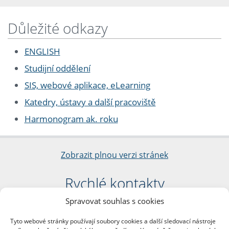
Důležité odkazy
ENGLISH
Studijní oddělení
SIS, webové aplikace, eLearning
Katedry, ústavy a další pracoviště
Harmonogram ak. roku
Zobrazit plnou verzi stránek
Rychlé kontakty
Spravovat souhlas s cookies
Filozofická fakulta
Univerzita Karlova
Tyto webové stránky používají soubory cookies a další sledovací nástroje
nám. Jana Palacha 1/2