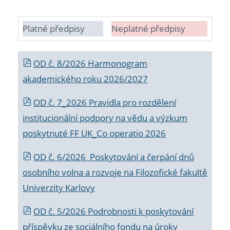
Platné předpisy
Neplatné předpisy
OD č. 8/2026 Harmonogram
akademického roku 2026/2027
OD č. 7_2026 Pravidla pro rozdělení
institucionální podpory na vědu a výzkum
poskytnuté FF UK_Co operatio 2026
OD č. 6/2026 Poskytování a čerpání dnů
osobního volna a rozvoje na Filozofické fakultě
Univerzity Karlovy
OD č. 5/2026 Podrobnosti k poskytování
příspěvku ze sociálního fondu na úroky