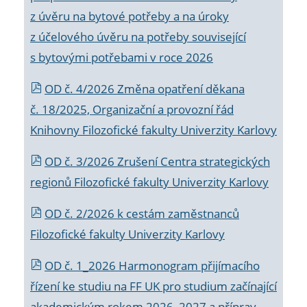
z úvěru na bytové potřeby a na úroky
z účelového úvěru na potřeby související
s bytovými potřebami v roce 2026
OD č. 4/2026 Změna opatření děkana
č. 18/2025, Organizační a provozní řád
Knihovny Filozofické fakulty Univerzity Karlovy
OD č. 3/2026 Zrušení Centra strategických
regionů Filozofické fakulty Univerzity Karlovy
OD č. 2/2026 k
cestám zaměstnanců
Filozofické fakulty Univerzity Karlovy
OD č. 1_2026 Harmonogram přijímacího
řízení ke studiu na FF UK pro studium začínající
akademickým rokem 2026_2027 a příprav