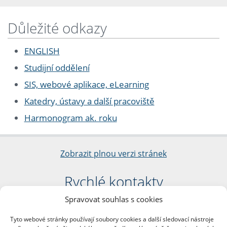
Důležité odkazy
ENGLISH
Studijní oddělení
SIS, webové aplikace, eLearning
Katedry, ústavy a další pracoviště
Harmonogram ak. roku
Zobrazit plnou verzi stránek
Rychlé kontakty
Spravovat souhlas s cookies
Filozofická fakulta
Univerzita Karlova
Tyto webové stránky používají soubory cookies a další sledovací nástroje
nám. Jana Palacha 1/2