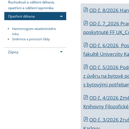
Rozhodnutí a sdělení děkana,
opatření a sdělení tajemníka
OD č. 8/2026 Ha
Opatření děkana
OD č. 7_2026 Prav
Harmonogram akademického
poskytnuté FF UK_C
roku
Směrnice a provozní řády
OD č. 6/2026 Posk
Zápisy
fakultě Univerzity K
OD č. 5/2026 Podr
z úvěru na bytové po
s bytovými potřebam
OD č. 4/2026 Změ
Knihovny Filozofické
OD č. 3/2026 Zruš
Karlovy