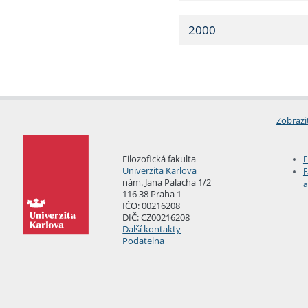
2000
Zobrazi
Filozofická fakulta
E
Univerzita Karlova
F
nám. Jana Palacha 1/2
a
116 38 Praha 1
IČO: 00216208
DIČ: CZ00216208
Další kontakty
Podatelna