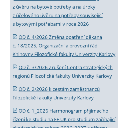
z úvěru na bytové potřeby a na úroky
z účelového úvěru na potřeby související
s bytovými potřebami v roce 2026
OD č. 4/2026 Změna opatření děkana
č. 18/2025, Organizační a provozní řád
Knihovny Filozofické fakulty Univerzity Karlovy
OD č. 3/2026 Zrušení Centra strategických
regionů Filozofické fakulty Univerzity Karlovy
OD č. 2/2026 k
cestám zaměstnanců
Filozofické fakulty Univerzity Karlovy
OD č. 1_2026 Harmonogram přijímacího
řízení ke studiu na FF UK pro studium začínající
akademickým rokem 2026_2027 a příprav