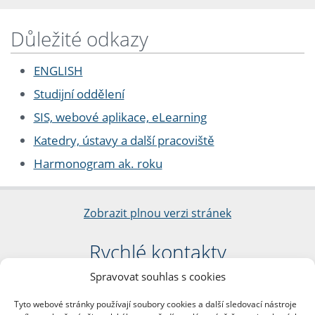
Důležité odkazy
ENGLISH
Studijní oddělení
SIS, webové aplikace, eLearning
Katedry, ústavy a další pracoviště
Harmonogram ak. roku
Zobrazit plnou verzi stránek
Rychlé kontakty
Spravovat souhlas s cookies
Filozofická fakulta
Univerzita Karlova
Tyto webové stránky používají soubory cookies a další sledovací nástroje
nám. Jana Palacha 1/2