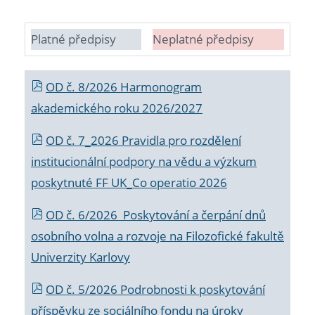
Platné předpisy
Neplatné předpisy
OD č. 8/2026 Harmonogram
akademického roku 2026/2027
OD č. 7_2026 Pravidla pro rozdělení
institucionální podpory na vědu a výzkum
poskytnuté FF UK_Co operatio 2026
OD č. 6/2026 Poskytování a čerpání dnů
osobního volna a rozvoje na Filozofické fakultě
Univerzity Karlovy
OD č. 5/2026 Podrobnosti k poskytování
příspěvku ze sociálního fondu na úroky