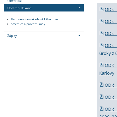
tajemníka
Opatření děkana
OD č.
Harmonogram akademického roku
OD č.
Směrnice a provozní řády
OD č. 
Zápisy
OD č.
úroky z 
OD č.
Karlovy
OD č. 
OD č.
OD č.
2026_202