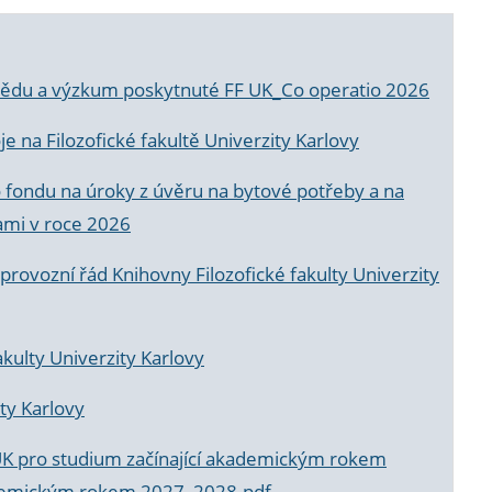
a vědu a výzkum poskytnuté FF UK_Co operatio 2026
 na Filozofické fakultě Univerzity Karlovy
o fondu na úroky z úvěru na bytové potřeby a na
ami v roce 2026
rovozní řád Knihovny Filozofické fakulty Univerzity
akulty Univerzity Karlovy
ty Karlovy
UK pro studium začínající akademickým rokem
akademickým rokem 2027_2028.pdf