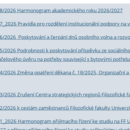
 8/2026 Harmonogram akademického roku 2026/2027
 7_2026 Pravidla pro rozdělení institucionální podpory n
6/2026 Poskytování a čerpání dnů osobního volna a rozvoje
 5/2026 Podrobnosti k poskytování příspěvku ze sociálníh
účelového úvěru na potřeby související s bytovými potřeb
 4/2026 Změna opatření děkana č. 18/2025, Organizační a p
3/2026 Zrušení Centra strategických regionů Filozofické f
 2/2026 k
cestám zaměstnanců Filozofické fakulty Univerzi
 1_2026 Harmonogram přijímacího řízení ke studiu na FF 
7 a příprav přijímacího řízení ke studiu začínajícímu 