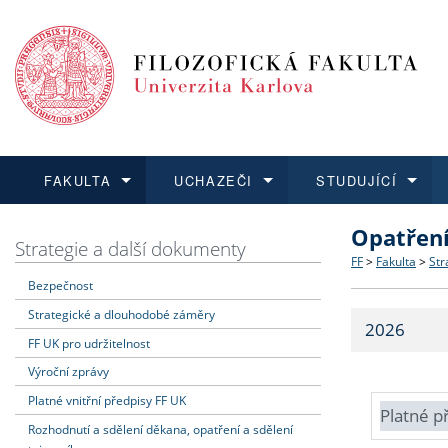
FAKULTA
UCHAZEČI
STUDUJÍCÍ
Opatřen
FAKULTA
UCHAZEČI
STUDUJÍCÍ
VĚDA A VÝZKUM
ZAHRANIČÍ
Struktura a
Co studova
Bakalářsk
O vědě a 
Aktuální n
Strategie a další dokumenty
FF
>
Fakulta
>
Str
Bezpečnost
Dozvědět se více
Podat přihlášku
Dozvědět se více
Dozvědět se více
Dozvědět se více
Strategie 
Učitelské 
Doktorské
Akademické
Vyjíždějící
Strategické a dlouhodobé záměry
2026
Podpora a
Informace 
Rigorózní 
Granty a p
Přijíždějíc
FF UK pro udržitelnost
Výroční zprávy
Absolventi
Vyjíždějíc
Platné vnitřní předpisy FF UK
Platné p
Rozhodnutí a sdělení děkana, opatření a sdělení
Fakultní š