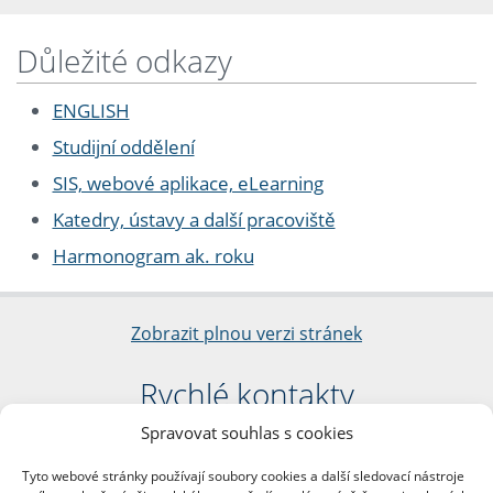
Důležité odkazy
ENGLISH
Studijní oddělení
SIS, webové aplikace, eLearning
Katedry, ústavy a další pracoviště
Harmonogram ak. roku
Zobrazit plnou verzi stránek
Rychlé kontakty
Spravovat souhlas s cookies
Filozofická fakulta
Univerzita Karlova
Tyto webové stránky používají soubory cookies a další sledovací nástroje
nám. Jana Palacha 1/2