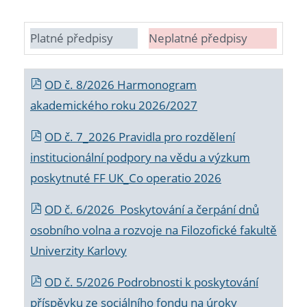
Platné předpisy
Neplatné předpisy
OD č. 8/2026 Harmonogram
akademického roku 2026/2027
OD č. 7_2026 Pravidla pro rozdělení
institucionální podpory na vědu a výzkum
poskytnuté FF UK_Co operatio 2026
OD č. 6/2026 Poskytování a čerpání dnů
osobního volna a rozvoje na Filozofické fakultě
Univerzity Karlovy
OD č. 5/2026 Podrobnosti k poskytování
příspěvku ze sociálního fondu na úroky