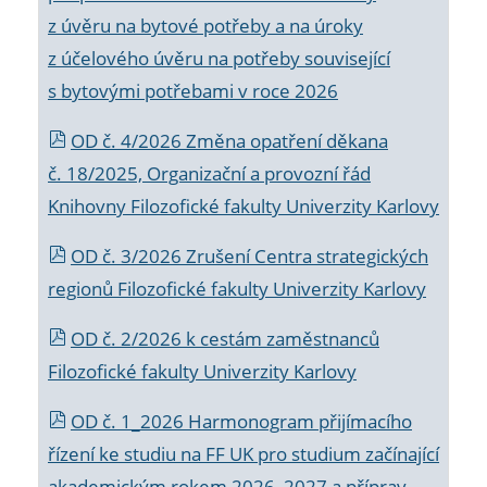
z úvěru na bytové potřeby a na úroky
z účelového úvěru na potřeby související
s bytovými potřebami v roce 2026
OD č. 4/2026 Změna opatření děkana
č. 18/2025, Organizační a provozní řád
Knihovny Filozofické fakulty Univerzity Karlovy
OD č. 3/2026 Zrušení Centra strategických
regionů Filozofické fakulty Univerzity Karlovy
OD č. 2/2026 k
cestám zaměstnanců
Filozofické fakulty Univerzity Karlovy
OD č. 1_2026 Harmonogram přijímacího
řízení ke studiu na FF UK pro studium začínající
akademickým rokem 2026_2027 a příprav