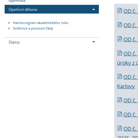
tajemníka
Opatření děkana
OD č.
Harmonogram akademického roku
OD č.
Směrnice a provozní řády
OD č. 
Zápisy
OD č.
úroky z 
OD č.
Karlovy
OD č. 
OD č.
OD č.
2026_202