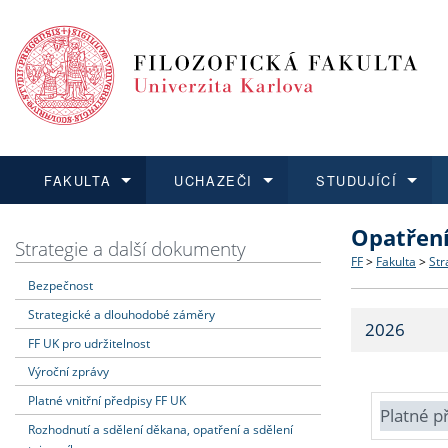
FAKULTA
UCHAZEČI
STUDUJÍCÍ
Opatřen
FAKULTA
UCHAZEČI
STUDUJÍCÍ
VĚDA A VÝZKUM
ZAHRANIČÍ
Struktura a
Co studova
Bakalářsk
O vědě a 
Aktuální n
Strategie a další dokumenty
FF
>
Fakulta
>
Str
Bezpečnost
Dozvědět se více
Podat přihlášku
Dozvědět se více
Dozvědět se více
Dozvědět se více
Strategie 
Učitelské 
Doktorské
Akademické
Vyjíždějící
Strategické a dlouhodobé záměry
2026
Podpora a
Informace 
Rigorózní 
Granty a p
Přijíždějíc
FF UK pro udržitelnost
Výroční zprávy
Absolventi
Vyjíždějíc
Platné vnitřní předpisy FF UK
Platné p
Rozhodnutí a sdělení děkana, opatření a sdělení
Fakultní š