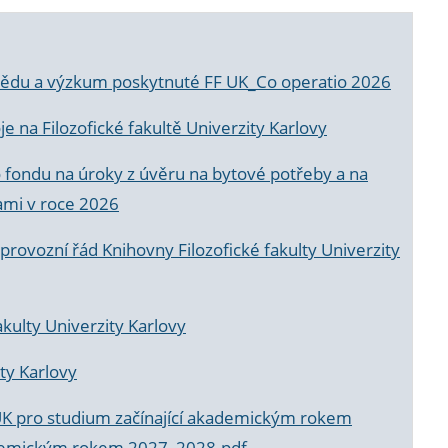
a vědu a výzkum poskytnuté FF UK_Co operatio 2026
 na Filozofické fakultě Univerzity Karlovy
o fondu na úroky z úvěru na bytové potřeby a na
ami v roce 2026
rovozní řád Knihovny Filozofické fakulty Univerzity
akulty Univerzity Karlovy
ty Karlovy
UK pro studium začínající akademickým rokem
akademickým rokem 2027_2028.pdf