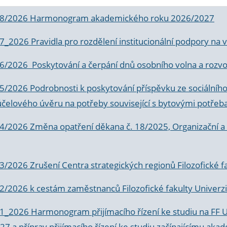
 8/2026 Harmonogram akademického roku 2026/2027
 7_2026 Pravidla pro rozdělení institucionální podpory n
6/2026 Poskytování a čerpání dnů osobního volna a rozvoje
 5/2026 Podrobnosti k poskytování příspěvku ze sociálníh
účelového úvěru na potřeby související s bytovými potřeb
 4/2026 Změna opatření děkana č. 18/2025, Organizační a p
3/2026 Zrušení Centra strategických regionů Filozofické f
 2/2026 k
cestám zaměstnanců Filozofické fakulty Univerzi
 1_2026 Harmonogram přijímacího řízení ke studiu na FF 
7 a příprav přijímacího řízení ke studiu začínajícímu 