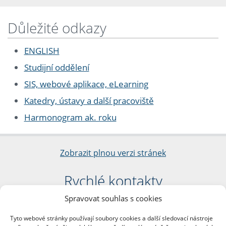
Důležité odkazy
ENGLISH
Studijní oddělení
SIS, webové aplikace, eLearning
Katedry, ústavy a další pracoviště
Harmonogram ak. roku
Zobrazit plnou verzi stránek
Rychlé kontakty
Spravovat souhlas s cookies
Filozofická fakulta
Univerzita Karlova
Tyto webové stránky používají soubory cookies a další sledovací nástroje
nám. Jana Palacha 1/2