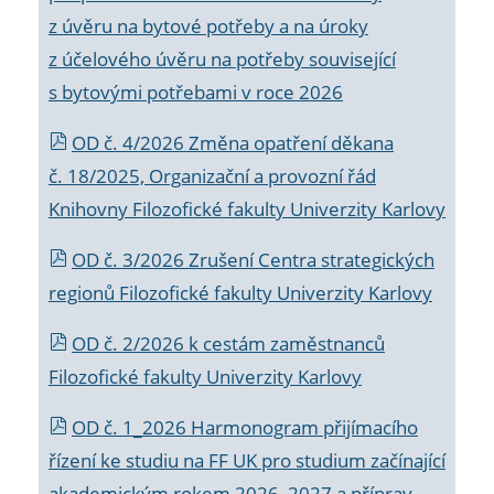
z úvěru na bytové potřeby a na úroky
z účelového úvěru na potřeby související
s bytovými potřebami v roce 2026
OD č. 4/2026 Změna opatření děkana
č. 18/2025, Organizační a provozní řád
Knihovny Filozofické fakulty Univerzity Karlovy
OD č. 3/2026 Zrušení Centra strategických
regionů Filozofické fakulty Univerzity Karlovy
OD č. 2/2026 k
cestám zaměstnanců
Filozofické fakulty Univerzity Karlovy
OD č. 1_2026 Harmonogram přijímacího
řízení ke studiu na FF UK pro studium začínající
akademickým rokem 2026_2027 a příprav