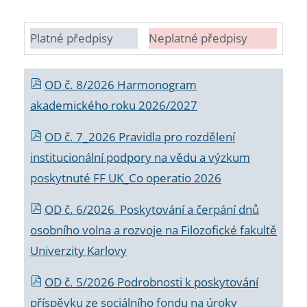
Platné předpisy
Neplatné předpisy
OD č. 8/2026 Harmonogram
akademického roku 2026/2027
OD č. 7_2026 Pravidla pro rozdělení
institucionální podpory na vědu a výzkum
poskytnuté FF UK_Co operatio 2026
OD č. 6/2026 Poskytování a čerpání dnů
osobního volna a rozvoje na Filozofické fakultě
Univerzity Karlovy
OD č. 5/2026 Podrobnosti k poskytování
příspěvku ze sociálního fondu na úroky