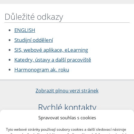
Důležité odkazy
ENGLISH
Studijní oddělení
SIS, webové aplikace, eLearning
Katedry, ústavy a další pracoviště
Harmonogram ak. roku
Zobrazit plnou verzi stránek
Rychlé kontakty
Spravovat souhlas s cookies
Filozofická fakulta
Univerzita Karlova
Tyto webové stránky používají soubory cookies a další sledovací nástroje
nám. Jana Palacha 1/2