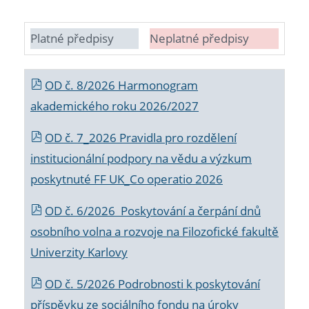
Platné předpisy
Neplatné předpisy
OD č. 8/2026 Harmonogram
akademického roku 2026/2027
OD č. 7_2026 Pravidla pro rozdělení
institucionální podpory na vědu a výzkum
poskytnuté FF UK_Co operatio 2026
OD č. 6/2026 Poskytování a čerpání dnů
osobního volna a rozvoje na Filozofické fakultě
Univerzity Karlovy
OD č. 5/2026 Podrobnosti k poskytování
příspěvku ze sociálního fondu na úroky