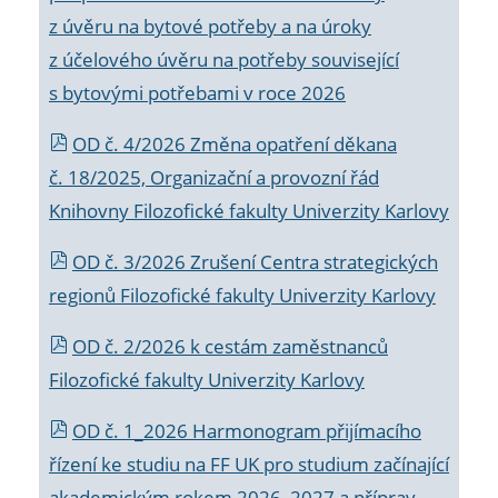
z úvěru na bytové potřeby a na úroky
z účelového úvěru na potřeby související
s bytovými potřebami v roce 2026
OD č. 4/2026 Změna opatření děkana
č. 18/2025, Organizační a provozní řád
Knihovny Filozofické fakulty Univerzity Karlovy
OD č. 3/2026 Zrušení Centra strategických
regionů Filozofické fakulty Univerzity Karlovy
OD č. 2/2026 k
cestám zaměstnanců
Filozofické fakulty Univerzity Karlovy
OD č. 1_2026 Harmonogram přijímacího
řízení ke studiu na FF UK pro studium začínající
akademickým rokem 2026_2027 a příprav