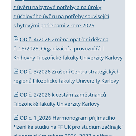
z úvěru na bytové potřeby a na úroky
z účelového úvěru na potřeby související
s bytovými potřebami v roce 2026
OD č. 4/2026 Změna opatření děkana
č. 18/2025, Organizační a provozní řád
Knihovny Filozofické fakulty Univerzity Karlovy
OD č. 3/2026 Zrušení Centra strategických
regionů Filozofické fakulty Univerzity Karlovy
OD č. 2/2026 k
cestám zaměstnanců
Filozofické fakulty Univerzity Karlovy
OD č. 1_2026 Harmonogram přijímacího
řízení ke studiu na FF UK pro studium začínající
akademickým rokem 2026_2027 a příprav