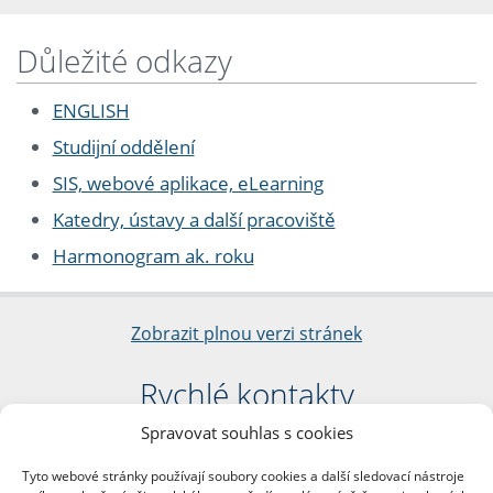
Důležité odkazy
ENGLISH
Studijní oddělení
SIS, webové aplikace, eLearning
Katedry, ústavy a další pracoviště
Harmonogram ak. roku
Zobrazit plnou verzi stránek
Rychlé kontakty
Spravovat souhlas s cookies
Filozofická fakulta
Univerzita Karlova
Tyto webové stránky používají soubory cookies a další sledovací nástroje
nám. Jana Palacha 1/2