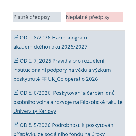
Platné předpisy
Neplatné předpisy
OD č. 8/2026 Harmonogram
akademického roku 2026/2027
OD č. 7_2026 Pravidla pro rozdělení
institucionální podpory na vědu a výzkum
poskytnuté FF UK_Co operatio 2026
OD č. 6/2026 Poskytování a čerpání dnů
osobního volna a rozvoje na Filozofické fakultě
Univerzity Karlovy
OD č. 5/2026 Podrobnosti k poskytování
příspěvku ze sociálního fondu na úroky