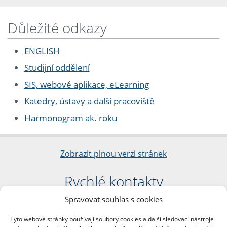
Důležité odkazy
ENGLISH
Studijní oddělení
SIS, webové aplikace, eLearning
Katedry, ústavy a další pracoviště
Harmonogram ak. roku
Zobrazit plnou verzi stránek
Rychlé kontakty
Spravovat souhlas s cookies
Filozofická fakulta
Univerzita Karlova
Tyto webové stránky používají soubory cookies a další sledovací nástroje
nám. Jana Palacha 1/2