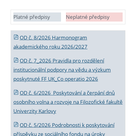
Platné předpisy
Neplatné předpisy
OD č. 8/2026 Harmonogram
akademického roku 2026/2027
OD č. 7_2026 Pravidla pro rozdělení
institucionální podpory na vědu a výzkum
poskytnuté FF UK_Co operatio 2026
OD č. 6/2026 Poskytování a čerpání dnů
osobního volna a rozvoje na Filozofické fakultě
Univerzity Karlovy
OD č. 5/2026 Podrobnosti k poskytování
příspěvku ze sociálního fondu na úroky