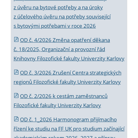
z úvěru na bytové potřeby a na úroky
z účelového úvěru na potřeby související
s bytovými potřebami v roce 2026
OD č. 4/2026 Změna opatření děkana
č. 18/2025, Organizační a provozní řád
Knihovny Filozofické fakulty Univerzity Karlovy
OD č. 3/2026 Zrušení Centra strategických
regionů Filozofické fakulty Univerzity Karlovy
OD č. 2/2026 k
cestám zaměstnanců
Filozofické fakulty Univerzity Karlovy
OD č. 1_2026 Harmonogram přijímacího
řízení ke studiu na FF UK pro studium začínající
akademickým rokem 2026_2027 a příprav