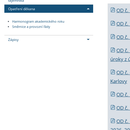
tajemníka
Opatření děkana
OD č.
Harmonogram akademického roku
OD č.
Směrnice a provozní řády
OD č. 
Zápisy
OD č.
úroky z 
OD č.
Karlovy
OD č. 
OD č.
OD č.
2026_202