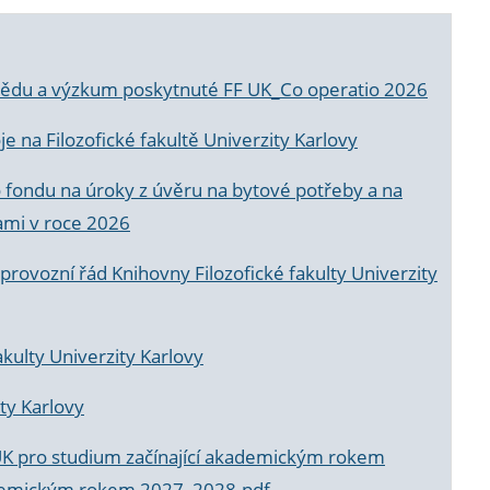
a vědu a výzkum poskytnuté FF UK_Co operatio 2026
 na Filozofické fakultě Univerzity Karlovy
o fondu na úroky z úvěru na bytové potřeby a na
ami v roce 2026
rovozní řád Knihovny Filozofické fakulty Univerzity
akulty Univerzity Karlovy
ty Karlovy
UK pro studium začínající akademickým rokem
akademickým rokem 2027_2028.pdf