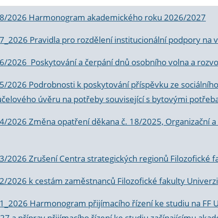
 8/2026 Harmonogram akademického roku 2026/2027
 7_2026 Pravidla pro rozdělení institucionální podpory n
6/2026 Poskytování a čerpání dnů osobního volna a rozvoje
 5/2026 Podrobnosti k poskytování příspěvku ze sociálníh
účelového úvěru na potřeby související s bytovými potřeb
 4/2026 Změna opatření děkana č. 18/2025, Organizační a p
3/2026 Zrušení Centra strategických regionů Filozofické f
 2/2026 k
cestám zaměstnanců Filozofické fakulty Univerzi
 1_2026 Harmonogram přijímacího řízení ke studiu na FF 
7 a příprav přijímacího řízení ke studiu začínajícímu 