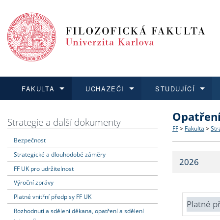
FAKULTA
UCHAZEČI
STUDUJÍCÍ
Opatřen
FAKULTA
UCHAZEČI
STUDUJÍCÍ
VĚDA A VÝZKUM
ZAHRANIČÍ
Struktura a
Co studova
Bakalářsk
O vědě a 
Aktuální n
Strategie a další dokumenty
FF
>
Fakulta
>
Str
Bezpečnost
Dozvědět se více
Podat přihlášku
Dozvědět se více
Dozvědět se více
Dozvědět se více
Strategie 
Učitelské 
Doktorské
Akademické
Vyjíždějící
Strategické a dlouhodobé záměry
2026
Podpora a
Informace 
Rigorózní 
Granty a p
Přijíždějíc
FF UK pro udržitelnost
Výroční zprávy
Absolventi
Vyjíždějíc
Platné vnitřní předpisy FF UK
Platné p
Rozhodnutí a sdělení děkana, opatření a sdělení
Fakultní š