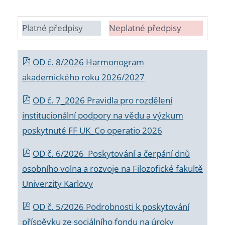
Platné předpisy
Neplatné předpisy
OD č. 8/2026 Harmonogram
akademického roku 2026/2027
OD č. 7_2026 Pravidla pro rozdělení
institucionální podpory na vědu a výzkum
poskytnuté FF UK_Co operatio 2026
OD č. 6/2026 Poskytování a čerpání dnů
osobního volna a rozvoje na Filozofické fakultě
Univerzity Karlovy
OD č. 5/2026 Podrobnosti k poskytování
příspěvku ze sociálního fondu na úroky