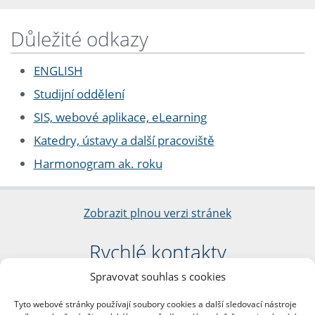
Důležité odkazy
ENGLISH
Studijní oddělení
SIS, webové aplikace, eLearning
Katedry, ústavy a další pracoviště
Harmonogram ak. roku
Zobrazit plnou verzi stránek
Rychlé kontakty
Spravovat souhlas s cookies
Filozofická fakulta
Univerzita Karlova
Tyto webové stránky používají soubory cookies a další sledovací nástroje
nám. Jana Palacha 1/2