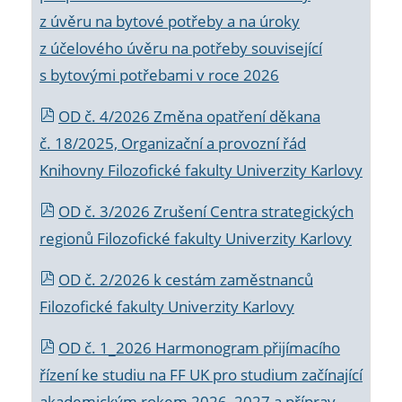
z úvěru na bytové potřeby a na úroky
z účelového úvěru na potřeby související
s bytovými potřebami v roce 2026
OD č. 4/2026 Změna opatření děkana
č. 18/2025, Organizační a provozní řád
Knihovny Filozofické fakulty Univerzity Karlovy
OD č. 3/2026 Zrušení Centra strategických
regionů Filozofické fakulty Univerzity Karlovy
OD č. 2/2026 k
cestám zaměstnanců
Filozofické fakulty Univerzity Karlovy
OD č. 1_2026 Harmonogram přijímacího
řízení ke studiu na FF UK pro studium začínající
akademickým rokem 2026_2027 a příprav