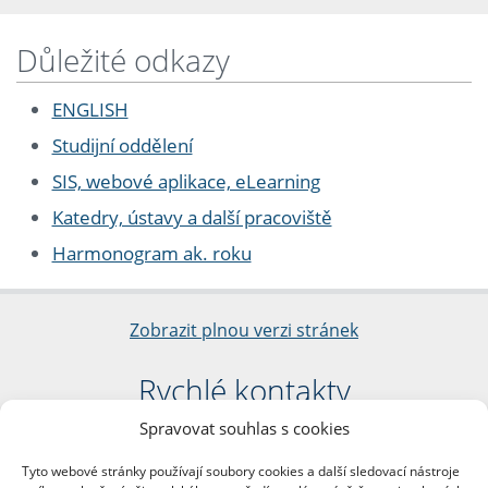
Důležité odkazy
ENGLISH
Studijní oddělení
SIS, webové aplikace, eLearning
Katedry, ústavy a další pracoviště
Harmonogram ak. roku
Zobrazit plnou verzi stránek
Rychlé kontakty
Spravovat souhlas s cookies
Filozofická fakulta
Univerzita Karlova
Tyto webové stránky používají soubory cookies a další sledovací nástroje
nám. Jana Palacha 1/2