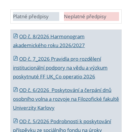
Platné předpisy
Neplatné předpisy
OD č. 8/2026 Harmonogram
akademického roku 2026/2027
OD č. 7_2026 Pravidla pro rozdělení
institucionální podpory na vědu a výzkum
poskytnuté FF UK_Co operatio 2026
OD č. 6/2026 Poskytování a čerpání dnů
osobního volna a rozvoje na Filozofické fakultě
Univerzity Karlovy
OD č. 5/2026 Podrobnosti k poskytování
příspěvku ze sociálního fondu na úroky