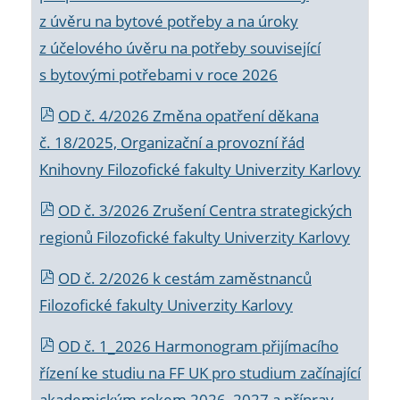
z úvěru na bytové potřeby a na úroky
z účelového úvěru na potřeby související
s bytovými potřebami v roce 2026
OD č. 4/2026 Změna opatření děkana
č. 18/2025, Organizační a provozní řád
Knihovny Filozofické fakulty Univerzity Karlovy
OD č. 3/2026 Zrušení Centra strategických
regionů Filozofické fakulty Univerzity Karlovy
OD č. 2/2026 k
cestám zaměstnanců
Filozofické fakulty Univerzity Karlovy
OD č. 1_2026 Harmonogram přijímacího
řízení ke studiu na FF UK pro studium začínající
akademickým rokem 2026_2027 a příprav