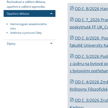
Rozhodnutí a sdělení děkana,
opatření a sdělení tajemníka
OD č. 8/2026 Ha
Opatření děkana
OD č. 7_2026 Prav
Harmonogram akademického
poskytnuté FF UK_C
roku
Směrnice a provozní řády
OD č. 6/2026 Posk
Zápisy
fakultě Univerzity K
OD č. 5/2026 Podr
z úvěru na bytové po
s bytovými potřebam
OD č. 4/2026 Změ
Knihovny Filozofické
OD č. 3/2026 Zruš
Karlovy