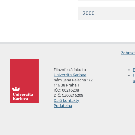
2000
Zobrazi
Filozofická fakulta
E
Univerzita Karlova
F
nám. Jana Palacha 1/2
a
116 38 Praha 1
IČO: 00216208
DIČ: CZ00216208
Další kontakty
Podatelna