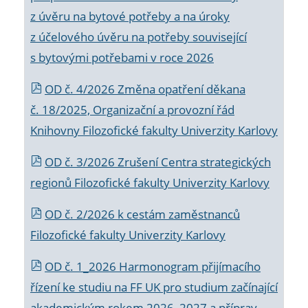
z úvěru na bytové potřeby a na úroky
z účelového úvěru na potřeby související
s bytovými potřebami v roce 2026
OD č. 4/2026 Změna opatření děkana
č. 18/2025, Organizační a provozní řád
Knihovny Filozofické fakulty Univerzity Karlovy
OD č. 3/2026 Zrušení Centra strategických
regionů Filozofické fakulty Univerzity Karlovy
OD č. 2/2026 k
cestám zaměstnanců
Filozofické fakulty Univerzity Karlovy
OD č. 1_2026 Harmonogram přijímacího
řízení ke studiu na FF UK pro studium začínající
akademickým rokem 2026_2027 a příprav