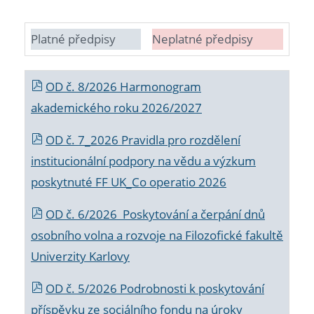
Platné předpisy
Neplatné předpisy
OD č. 8/2026 Harmonogram
akademického roku 2026/2027
OD č. 7_2026 Pravidla pro rozdělení
institucionální podpory na vědu a výzkum
poskytnuté FF UK_Co operatio 2026
OD č. 6/2026 Poskytování a čerpání dnů
osobního volna a rozvoje na Filozofické fakultě
Univerzity Karlovy
OD č. 5/2026 Podrobnosti k poskytování
příspěvku ze sociálního fondu na úroky