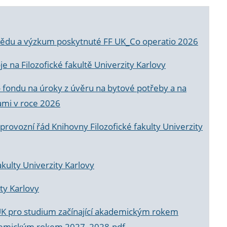
a vědu a výzkum poskytnuté FF UK_Co operatio 2026
 na Filozofické fakultě Univerzity Karlovy
o fondu na úroky z úvěru na bytové potřeby a na
ami v roce 2026
rovozní řád Knihovny Filozofické fakulty Univerzity
akulty Univerzity Karlovy
ty Karlovy
UK pro studium začínající akademickým rokem
akademickým rokem 2027_2028.pdf