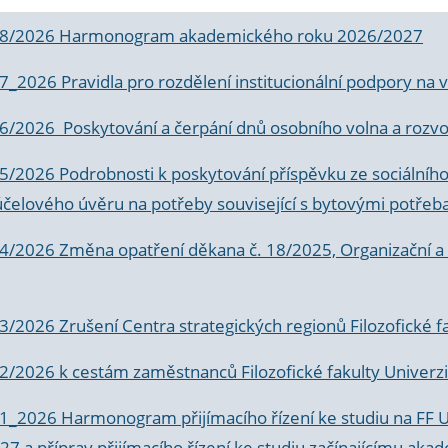
 8/2026 Harmonogram akademického roku 2026/2027
 7_2026 Pravidla pro rozdělení institucionální podpory n
6/2026 Poskytování a čerpání dnů osobního volna a rozvoje
 5/2026 Podrobnosti k poskytování příspěvku ze sociálníh
účelového úvěru na potřeby související s bytovými potřeb
 4/2026 Změna opatření děkana č. 18/2025, Organizační a p
3/2026 Zrušení Centra strategických regionů Filozofické f
 2/2026 k
cestám zaměstnanců Filozofické fakulty Univerzi
 1_2026 Harmonogram přijímacího řízení ke studiu na FF 
7 a příprav přijímacího řízení ke studiu začínajícímu 