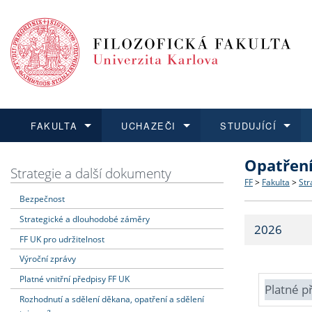
FAKULTA
UCHAZEČI
STUDUJÍCÍ
Opatřen
FAKULTA
UCHAZEČI
STUDUJÍCÍ
VĚDA A VÝZKUM
ZAHRANIČÍ
Struktura a
Co studova
Bakalářsk
O vědě a 
Aktuální n
Strategie a další dokumenty
FF
>
Fakulta
>
Str
Bezpečnost
Dozvědět se více
Podat přihlášku
Dozvědět se více
Dozvědět se více
Dozvědět se více
Strategie 
Učitelské 
Doktorské
Akademické
Vyjíždějící
Strategické a dlouhodobé záměry
2026
Podpora a
Informace 
Rigorózní 
Granty a p
Přijíždějíc
FF UK pro udržitelnost
Výroční zprávy
Absolventi
Vyjíždějíc
Platné vnitřní předpisy FF UK
Platné p
Rozhodnutí a sdělení děkana, opatření a sdělení
Fakultní š