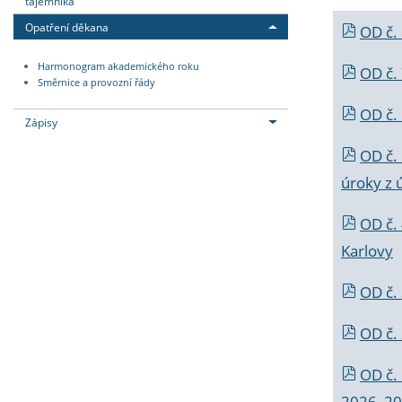
tajemníka
Opatření děkana
OD č.
Harmonogram akademického roku
OD č.
Směrnice a provozní řády
OD č. 
Zápisy
OD č.
úroky z 
OD č.
Karlovy
OD č. 
OD č.
OD č.
2026_202