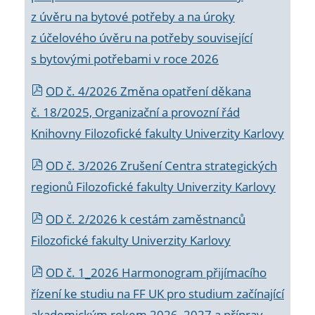
z úvěru na bytové potřeby a na úroky
z účelového úvěru na potřeby související
s bytovými potřebami v roce 2026
OD č. 4/2026 Změna opatření děkana
č. 18/2025, Organizační a provozní řád
Knihovny Filozofické fakulty Univerzity Karlovy
OD č. 3/2026 Zrušení Centra strategických
regionů Filozofické fakulty Univerzity Karlovy
OD č. 2/2026 k
cestám zaměstnanců
Filozofické fakulty Univerzity Karlovy
OD č. 1_2026 Harmonogram přijímacího
řízení ke studiu na FF UK pro studium začínající
akademickým rokem 2026_2027 a příprav