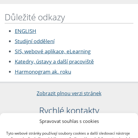
Důležité odkazy
ENGLISH
Studijní oddělení
SIS, webové aplikace, eLearning
Katedry, ústavy a další pracoviště
Harmonogram ak. roku
Zobrazit plnou verzi stránek
Rychlé kontakty
Spravovat souhlas s cookies
Filozofická fakulta
Univerzita Karlova
Tyto webové stránky používají soubory cookies a další sledovací nástroje
nám. Jana Palacha 1/2