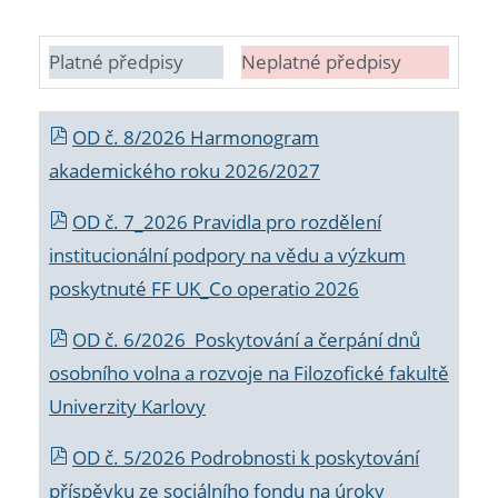
Platné předpisy
Neplatné předpisy
OD č. 8/2026 Harmonogram
akademického roku 2026/2027
OD č. 7_2026 Pravidla pro rozdělení
institucionální podpory na vědu a výzkum
poskytnuté FF UK_Co operatio 2026
OD č. 6/2026 Poskytování a čerpání dnů
osobního volna a rozvoje na Filozofické fakultě
Univerzity Karlovy
OD č. 5/2026 Podrobnosti k poskytování
příspěvku ze sociálního fondu na úroky