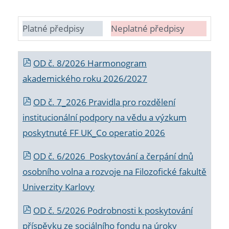
Platné předpisy
Neplatné předpisy
OD č. 8/2026 Harmonogram
akademického roku 2026/2027
OD č. 7_2026 Pravidla pro rozdělení
institucionální podpory na vědu a výzkum
poskytnuté FF UK_Co operatio 2026
OD č. 6/2026 Poskytování a čerpání dnů
osobního volna a rozvoje na Filozofické fakultě
Univerzity Karlovy
OD č. 5/2026 Podrobnosti k poskytování
příspěvku ze sociálního fondu na úroky