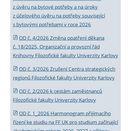
z úvěru na bytové potřeby a na úroky
z účelového úvěru na potřeby související
s bytovými potřebami v roce 2026
OD č. 4/2026 Změna opatření děkana
č. 18/2025, Organizační a provozní řád
Knihovny Filozofické fakulty Univerzity Karlovy
OD č. 3/2026 Zrušení Centra strategických
regionů Filozofické fakulty Univerzity Karlovy
OD č. 2/2026 k
cestám zaměstnanců
Filozofické fakulty Univerzity Karlovy
OD č. 1_2026 Harmonogram přijímacího
řízení ke studiu na FF UK pro studium začínající
akademickým rokem 2026_2027 a příprav