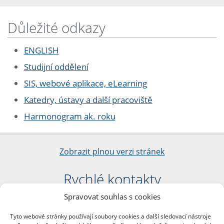
Důležité odkazy
ENGLISH
Studijní oddělení
SIS, webové aplikace, eLearning
Katedry, ústavy a další pracoviště
Harmonogram ak. roku
Zobrazit plnou verzi stránek
Rychlé kontakty
Spravovat souhlas s cookies
Filozofická fakulta
Univerzita Karlova
Tyto webové stránky používají soubory cookies a další sledovací nástroje
nám. Jana Palacha 1/2