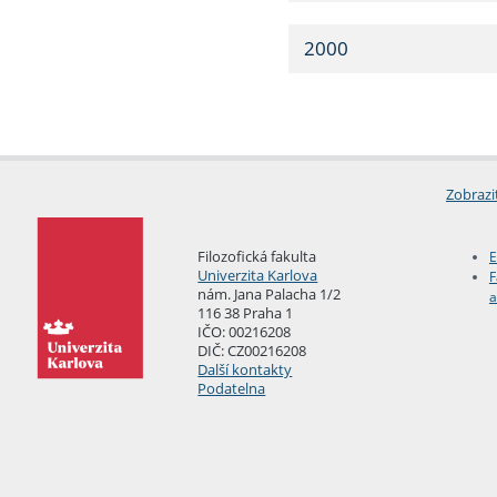
2000
Zobrazi
Filozofická fakulta
E
Univerzita Karlova
F
nám. Jana Palacha 1/2
a
116 38 Praha 1
IČO: 00216208
DIČ: CZ00216208
Další kontakty
Podatelna