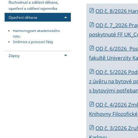
Rozhodnutí a sdělení děkana,
opatření a sdělení tajemníka
OD č. 8/2026 Ha
Opatření děkana
OD č. 7_2026 Prav
Harmonogram akademického
poskytnuté FF UK_C
roku
Směrnice a provozní řády
OD č. 6/2026 Posk
Zápisy
fakultě Univerzity K
OD č. 5/2026 Podr
z úvěru na bytové po
s bytovými potřebam
OD č. 4/2026 Změ
Knihovny Filozofické
OD č. 3/2026 Zruš
Karlovy