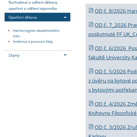
Rozhodnutí a sdělení děkana,
opatření a sdělení tajemníka
OD č. 8/2026 Ha
Opatření děkana
OD č. 7_2026 Prav
Harmonogram akademického
poskytnuté FF UK_C
roku
Směrnice a provozní řády
OD č. 6/2026 Posk
Zápisy
fakultě Univerzity K
OD č. 5/2026 Podr
z úvěru na bytové po
s bytovými potřebam
OD č. 4/2026 Změ
Knihovny Filozofické
OD č. 3/2026 Zruš
Karlovy