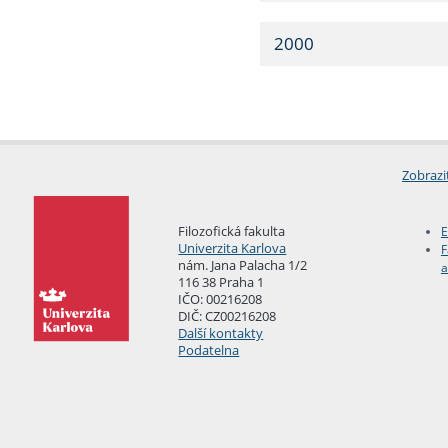
2000
Zobrazi
Filozofická fakulta
E
Univerzita Karlova
F
nám. Jana Palacha 1/2
a
116 38 Praha 1
IČO: 00216208
DIČ: CZ00216208
Další kontakty
Podatelna