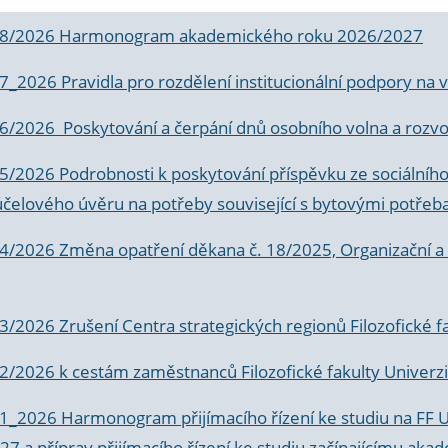
 8/2026 Harmonogram akademického roku 2026/2027
 7_2026 Pravidla pro rozdělení institucionální podpory n
6/2026 Poskytování a čerpání dnů osobního volna a rozvoje
 5/2026 Podrobnosti k poskytování příspěvku ze sociálníh
účelového úvěru na potřeby související s bytovými potřeb
 4/2026 Změna opatření děkana č. 18/2025, Organizační a p
3/2026 Zrušení Centra strategických regionů Filozofické f
 2/2026 k
cestám zaměstnanců Filozofické fakulty Univerzi
 1_2026 Harmonogram přijímacího řízení ke studiu na FF 
7 a příprav přijímacího řízení ke studiu začínajícímu 