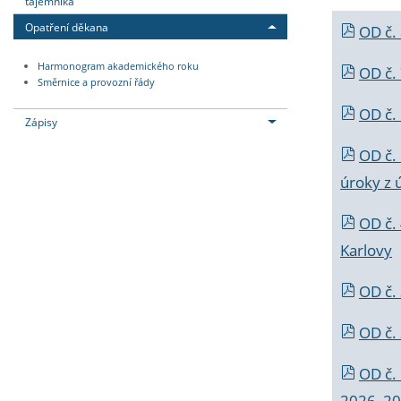
tajemníka
Opatření děkana
OD č.
Harmonogram akademického roku
OD č.
Směrnice a provozní řády
OD č. 
Zápisy
OD č.
úroky z 
OD č.
Karlovy
OD č. 
OD č.
OD č.
2026_202