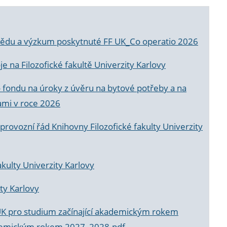
a vědu a výzkum poskytnuté FF UK_Co operatio 2026
 na Filozofické fakultě Univerzity Karlovy
o fondu na úroky z úvěru na bytové potřeby a na
ami v roce 2026
rovozní řád Knihovny Filozofické fakulty Univerzity
akulty Univerzity Karlovy
ty Karlovy
UK pro studium začínající akademickým rokem
akademickým rokem 2027_2028.pdf