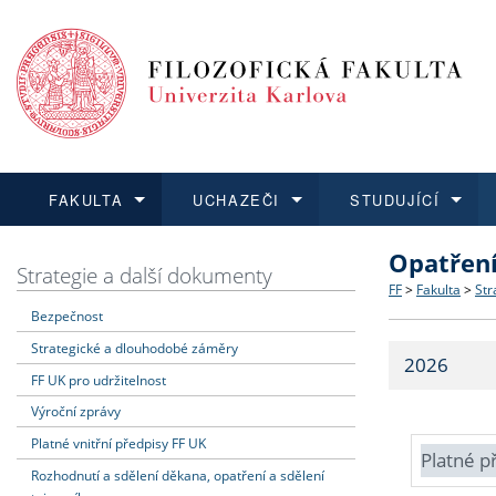
FAKULTA
UCHAZEČI
STUDUJÍCÍ
Opatřen
FAKULTA
UCHAZEČI
STUDUJÍCÍ
VĚDA A VÝZKUM
ZAHRANIČÍ
Struktura a
Co studova
Bakalářsk
O vědě a 
Aktuální n
Strategie a další dokumenty
FF
>
Fakulta
>
Str
Bezpečnost
Dozvědět se více
Podat přihlášku
Dozvědět se více
Dozvědět se více
Dozvědět se více
Strategie 
Učitelské 
Doktorské
Akademické
Vyjíždějící
Strategické a dlouhodobé záměry
2026
Podpora a
Informace 
Rigorózní 
Granty a p
Přijíždějíc
FF UK pro udržitelnost
Výroční zprávy
Absolventi
Vyjíždějíc
Platné vnitřní předpisy FF UK
Platné p
Rozhodnutí a sdělení děkana, opatření a sdělení
Fakultní š