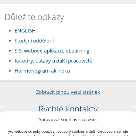
Důležité odkazy
ENGLISH
Studijní oddělení
SIS, webové aplikace, eLearning
Katedry, ústavy a další pracoviště
Harmonogram ak. roku
Zobrazit plnou verzi stránek
Rychlé kontakty
Spravovat souhlas s cookies
Filozofická fakulta
Univerzita Karlova
Tyto webové stránky používají soubory cookies a další sledovací nástroje
nám. Jana Palacha 1/2