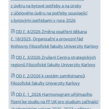
z úvěru na bytové potřeby a na úroky
z účelového úvěru na potřeby související
s bytovými potřebami v roce 2026
OD č. 4/2026 Změna opatření děkana
č. 18/2025, Organizační a provozní řád
Knihovny Filozofické fakulty Univerzity Karlovy
OD č. 3/2026 Zrušení Centra strategických
regionů Filozofické fakulty Univerzity Karlovy
OD č. 2/2026 k
cestám zaměstnanců
Filozofické fakulty Univerzity Karlovy
OD č. 1_2026 Harmonogram přijímacího
řízení ke studiu na FF UK pro studium začínající
akademickým rokem 2026_2027 a příprav