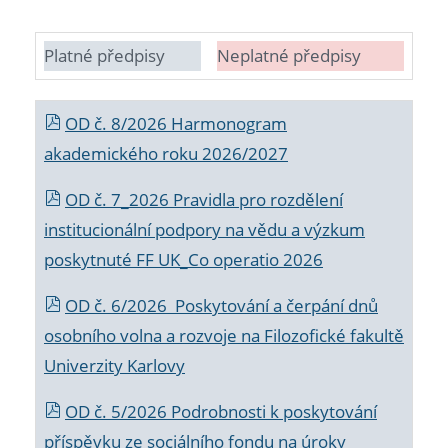
Platné předpisy
Neplatné předpisy
OD č. 8/2026 Harmonogram
akademického roku 2026/2027
OD č. 7_2026 Pravidla pro rozdělení
institucionální podpory na vědu a výzkum
poskytnuté FF UK_Co operatio 2026
OD č. 6/2026 Poskytování a čerpání dnů
osobního volna a rozvoje na Filozofické fakultě
Univerzity Karlovy
OD č. 5/2026 Podrobnosti k poskytování
příspěvku ze sociálního fondu na úroky