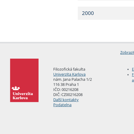
2000
Zobrazi
Filozofická fakulta
E
Univerzita Karlova
F
nám. Jana Palacha 1/2
a
116 38 Praha 1
IČO: 00216208
DIČ: CZ00216208
Další kontakty
Podatelna