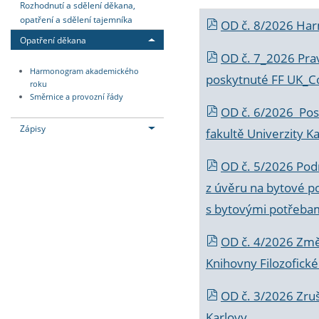
Rozhodnutí a sdělení děkana,
opatření a sdělení tajemníka
OD č. 8/2026 Ha
Opatření děkana
OD č. 7_2026 Prav
Harmonogram akademického
poskytnuté FF UK_C
roku
Směrnice a provozní řády
OD č. 6/2026 Posk
Zápisy
fakultě Univerzity K
OD č. 5/2026 Podr
z úvěru na bytové po
s bytovými potřebam
OD č. 4/2026 Změ
Knihovny Filozofické
OD č. 3/2026 Zruš
Karlovy