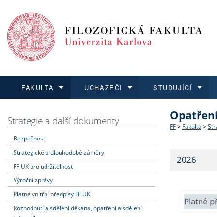
FAKULTA
UCHAZEČI
STUDUJÍCÍ
Opatřen
FAKULTA
UCHAZEČI
STUDUJÍCÍ
VĚDA A VÝZKUM
ZAHRANIČÍ
Struktura a
Co studova
Bakalářsk
O vědě a 
Aktuální n
Strategie a další dokumenty
FF
>
Fakulta
>
Str
Bezpečnost
Dozvědět se více
Podat přihlášku
Dozvědět se více
Dozvědět se více
Dozvědět se více
Strategie 
Učitelské 
Doktorské
Akademické
Vyjíždějící
Strategické a dlouhodobé záměry
2026
Podpora a
Informace 
Rigorózní 
Granty a p
Přijíždějíc
FF UK pro udržitelnost
Výroční zprávy
Absolventi
Vyjíždějíc
Platné vnitřní předpisy FF UK
Platné p
Rozhodnutí a sdělení děkana, opatření a sdělení
Fakultní š