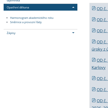
tajemníka
Opatření děkana
OD č.
Harmonogram akademického roku
OD č.
Směrnice a provozní řády
OD č. 
Zápisy
OD č.
úroky z 
OD č.
Karlovy
OD č. 
OD č.
OD č.
2026_202