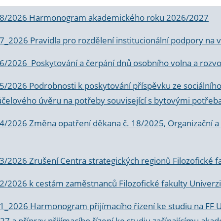
 8/2026 Harmonogram akademického roku 2026/2027
 7_2026 Pravidla pro rozdělení institucionální podpory n
6/2026 Poskytování a čerpání dnů osobního volna a rozvoje
 5/2026 Podrobnosti k poskytování příspěvku ze sociálníh
účelového úvěru na potřeby související s bytovými potřeb
 4/2026 Změna opatření děkana č. 18/2025, Organizační a p
3/2026 Zrušení Centra strategických regionů Filozofické f
 2/2026 k
cestám zaměstnanců Filozofické fakulty Univerzi
 1_2026 Harmonogram přijímacího řízení ke studiu na FF 
7 a příprav přijímacího řízení ke studiu začínajícímu 