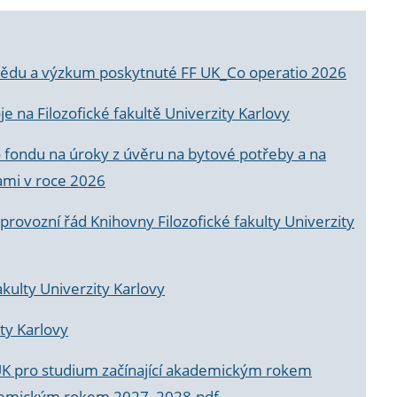
a vědu a výzkum poskytnuté FF UK_Co operatio 2026
 na Filozofické fakultě Univerzity Karlovy
o fondu na úroky z úvěru na bytové potřeby a na
ami v roce 2026
rovozní řád Knihovny Filozofické fakulty Univerzity
akulty Univerzity Karlovy
ty Karlovy
UK pro studium začínající akademickým rokem
akademickým rokem 2027_2028.pdf