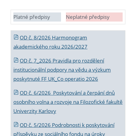
Platné předpisy
Neplatné předpisy
OD č. 8/2026 Harmonogram
akademického roku 2026/2027
OD č. 7_2026 Pravidla pro rozdělení
institucionální podpory na vědu a výzkum
poskytnuté FF UK_Co operatio 2026
OD č. 6/2026 Poskytování a čerpání dnů
osobního volna a rozvoje na Filozofické fakultě
Univerzity Karlovy
OD č. 5/2026 Podrobnosti k poskytování
příspěvku ze sociálního fondu na úroky