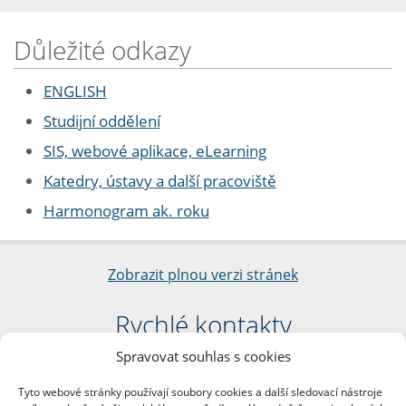
Důležité odkazy
ENGLISH
Studijní oddělení
SIS, webové aplikace, eLearning
Katedry, ústavy a další pracoviště
Harmonogram ak. roku
Zobrazit plnou verzi stránek
Rychlé kontakty
Spravovat souhlas s cookies
Filozofická fakulta
Univerzita Karlova
Tyto webové stránky používají soubory cookies a další sledovací nástroje
nám. Jana Palacha 1/2