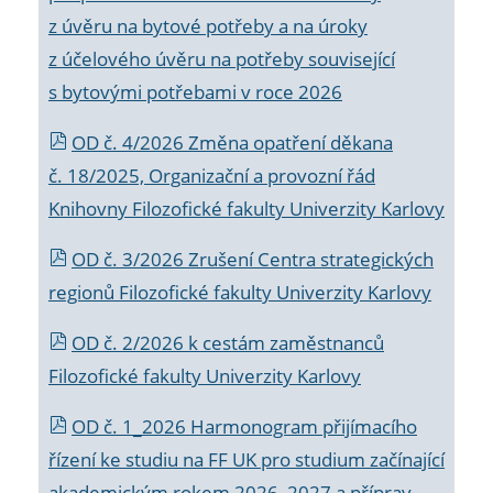
z úvěru na bytové potřeby a na úroky
z účelového úvěru na potřeby související
s bytovými potřebami v roce 2026
OD č. 4/2026 Změna opatření děkana
č. 18/2025, Organizační a provozní řád
Knihovny Filozofické fakulty Univerzity Karlovy
OD č. 3/2026 Zrušení Centra strategických
regionů Filozofické fakulty Univerzity Karlovy
OD č. 2/2026 k
cestám zaměstnanců
Filozofické fakulty Univerzity Karlovy
OD č. 1_2026 Harmonogram přijímacího
řízení ke studiu na FF UK pro studium začínající
akademickým rokem 2026_2027 a příprav