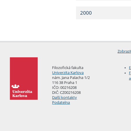
2000
Zobrazi
Filozofická fakulta
E
Univerzita Karlova
F
nám. Jana Palacha 1/2
a
116 38 Praha 1
IČO: 00216208
DIČ: CZ00216208
Další kontakty
Podatelna