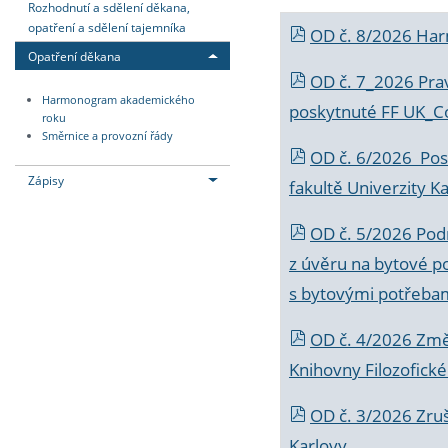
Rozhodnutí a sdělení děkana,
opatření a sdělení tajemníka
OD č. 8/2026 Ha
Opatření děkana
OD č. 7_2026 Prav
Harmonogram akademického
poskytnuté FF UK_C
roku
Směrnice a provozní řády
OD č. 6/2026 Posk
Zápisy
fakultě Univerzity K
OD č. 5/2026 Podr
z úvěru na bytové po
s bytovými potřebam
OD č. 4/2026 Změ
Knihovny Filozofické
OD č. 3/2026 Zruš
Karlovy