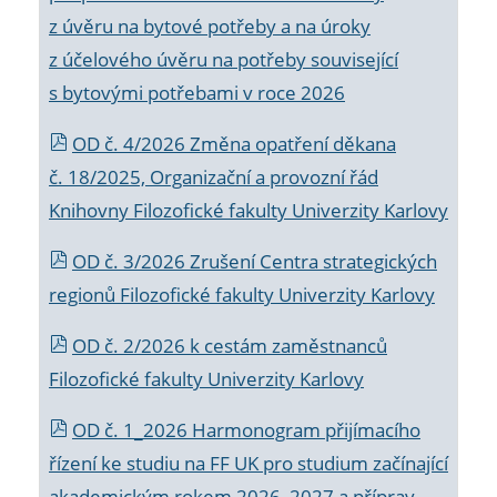
z úvěru na bytové potřeby a na úroky
z účelového úvěru na potřeby související
s bytovými potřebami v roce 2026
OD č. 4/2026 Změna opatření děkana
č. 18/2025, Organizační a provozní řád
Knihovny Filozofické fakulty Univerzity Karlovy
OD č. 3/2026 Zrušení Centra strategických
regionů Filozofické fakulty Univerzity Karlovy
OD č. 2/2026 k
cestám zaměstnanců
Filozofické fakulty Univerzity Karlovy
OD č. 1_2026 Harmonogram přijímacího
řízení ke studiu na FF UK pro studium začínající
akademickým rokem 2026_2027 a příprav