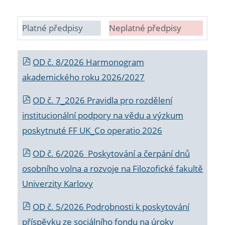
Platné předpisy
Neplatné předpisy
OD č. 8/2026 Harmonogram
akademického roku 2026/2027
OD č. 7_2026 Pravidla pro rozdělení
institucionální podpory na vědu a výzkum
poskytnuté FF UK_Co operatio 2026
OD č. 6/2026 Poskytování a čerpání dnů
osobního volna a rozvoje na Filozofické fakultě
Univerzity Karlovy
OD č. 5/2026 Podrobnosti k poskytování
příspěvku ze sociálního fondu na úroky