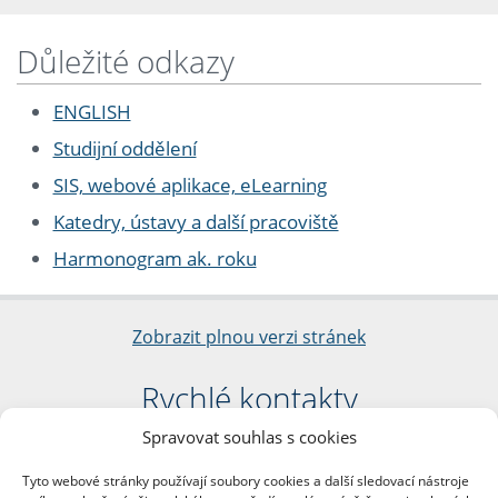
Důležité odkazy
ENGLISH
Studijní oddělení
SIS, webové aplikace, eLearning
Katedry, ústavy a další pracoviště
Harmonogram ak. roku
Zobrazit plnou verzi stránek
Rychlé kontakty
Spravovat souhlas s cookies
Filozofická fakulta
Univerzita Karlova
Tyto webové stránky používají soubory cookies a další sledovací nástroje
nám. Jana Palacha 1/2