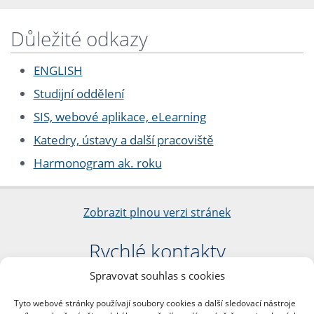
Důležité odkazy
ENGLISH
Studijní oddělení
SIS, webové aplikace, eLearning
Katedry, ústavy a další pracoviště
Harmonogram ak. roku
Zobrazit plnou verzi stránek
Rychlé kontakty
Spravovat souhlas s cookies
Filozofická fakulta
Univerzita Karlova
Tyto webové stránky používají soubory cookies a další sledovací nástroje
nám. Jana Palacha 1/2