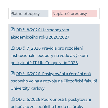
Platné předpisy
Neplatné předpisy
OD č. 8/2026 Harmonogram
akademického roku 2026/2027
OD č. 7_2026 Pravidla pro rozdělení
institucionální podpory na vědu a výzkum
poskytnuté FF UK_Co operatio 2026
OD č. 6/2026 Poskytování a čerpání dnů
osobního volna a rozvoje na Filozofické fakultě
Univerzity Karlovy
OD č. 5/2026 Podrobnosti k poskytování
příspěvku ze sociálního fondu na úroky