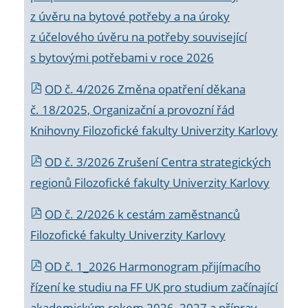
z úvěru na bytové potřeby a na úroky
z účelového úvěru na potřeby související
s bytovými potřebami v roce 2026
OD č. 4/2026 Změna opatření děkana
č. 18/2025, Organizační a provozní řád
Knihovny Filozofické fakulty Univerzity Karlovy
OD č. 3/2026 Zrušení Centra strategických
regionů Filozofické fakulty Univerzity Karlovy
OD č. 2/2026 k
cestám zaměstnanců
Filozofické fakulty Univerzity Karlovy
OD č. 1_2026 Harmonogram přijímacího
řízení ke studiu na FF UK pro studium začínající
akademickým rokem 2026_2027 a příprav