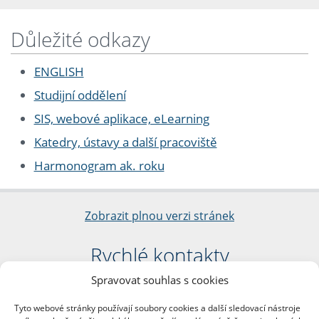
Důležité odkazy
ENGLISH
Studijní oddělení
SIS, webové aplikace, eLearning
Katedry, ústavy a další pracoviště
Harmonogram ak. roku
Zobrazit plnou verzi stránek
Rychlé kontakty
Spravovat souhlas s cookies
Filozofická fakulta
Univerzita Karlova
Tyto webové stránky používají soubory cookies a další sledovací nástroje
nám. Jana Palacha 1/2