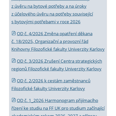
z úvěru na bytové potřeby a na úroky
z účelového úvěru na potřeby související
s bytovými potřebami v roce 2026
OD č. 4/2026 Změna opatření děkana
č. 18/2025, Organizační a provozní řád
Knihovny Filozofické fakulty Univerzity Karlovy
OD č. 3/2026 Zrušení Centra strategických
regionů Filozofické fakulty Univerzity Karlovy
OD č. 2/2026 k
cestám zaměstnanců
Filozofické fakulty Univerzity Karlovy
OD č. 1_2026 Harmonogram přijímacího
řízení ke studiu na FF UK pro studium začínající
akademickým rokem 2026_2027 a příprav