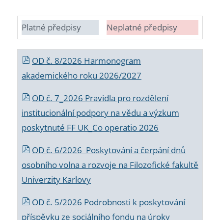
Platné předpisy
Neplatné předpisy
OD č. 8/2026 Harmonogram
akademického roku 2026/2027
OD č. 7_2026 Pravidla pro rozdělení
institucionální podpory na vědu a výzkum
poskytnuté FF UK_Co operatio 2026
OD č. 6/2026 Poskytování a čerpání dnů
osobního volna a rozvoje na Filozofické fakultě
Univerzity Karlovy
OD č. 5/2026 Podrobnosti k poskytování
příspěvku ze sociálního fondu na úroky