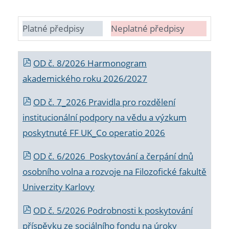
Platné předpisy
Neplatné předpisy
OD č. 8/2026 Harmonogram
akademického roku 2026/2027
OD č. 7_2026 Pravidla pro rozdělení
institucionální podpory na vědu a výzkum
poskytnuté FF UK_Co operatio 2026
OD č. 6/2026 Poskytování a čerpání dnů
osobního volna a rozvoje na Filozofické fakultě
Univerzity Karlovy
OD č. 5/2026 Podrobnosti k poskytování
příspěvku ze sociálního fondu na úroky