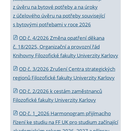
z úvěru na bytové potřeby a na úroky
z účelového úvěru na potřeby související
s bytovými potřebami v roce 2026
OD č. 4/2026 Změna opatření děkana
č. 18/2025, Organizační a provozní řád
Knihovny Filozofické fakulty Univerzity Karlovy
OD č. 3/2026 Zrušení Centra strategických
regionů Filozofické fakulty Univerzity Karlovy
OD č. 2/2026 k
cestám zaměstnanců
Filozofické fakulty Univerzity Karlovy
OD č. 1_2026 Harmonogram přijímacího
řízení ke studiu na FF UK pro studium začínající
akademickým rokem 2026_2027 a příprav