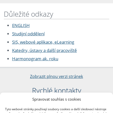
Důležité odkazy
ENGLISH
Studijní oddělení
SIS, webové aplikace, eLearning
Katedry, ústavy a další pracoviště
Harmonogram ak. roku
Zobrazit plnou verzi stránek
Rychlé kontakty
Spravovat souhlas s cookies
Filozofická fakulta
Univerzita Karlova
Tyto webové stránky používají soubory cookies a další sledovací nástroje
nám. Jana Palacha 1/2