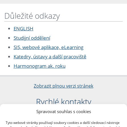
Důležité odkazy
ENGLISH
Studijní oddělení
SIS, webové aplikace, eLearning
Katedry, ústavy a další pracoviště
Harmonogram ak. roku
Zobrazit plnou verzi stránek
Rychlé kontakty
Spravovat souhlas s cookies
Filozofická fakulta
Univerzita Karlova
Tyto webové stránky používají soubory cookies a další sledovací nástroje
nám. Jana Palacha 1/2