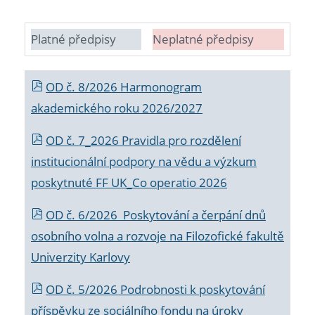
Platné předpisy
Neplatné předpisy
OD č. 8/2026 Harmonogram
akademického roku 2026/2027
OD č. 7_2026 Pravidla pro rozdělení
institucionální podpory na vědu a výzkum
poskytnuté FF UK_Co operatio 2026
OD č. 6/2026 Poskytování a čerpání dnů
osobního volna a rozvoje na Filozofické fakultě
Univerzity Karlovy
OD č. 5/2026 Podrobnosti k poskytování
příspěvku ze sociálního fondu na úroky