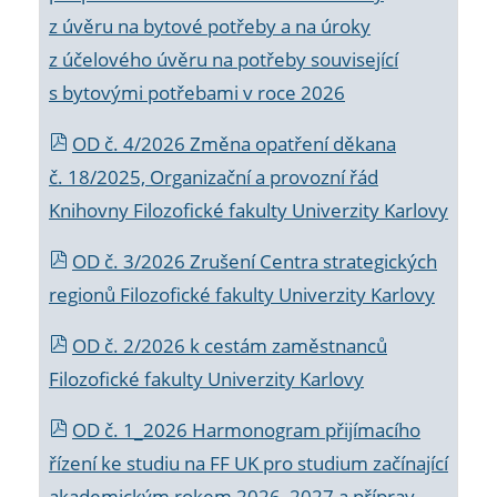
z úvěru na bytové potřeby a na úroky
z účelového úvěru na potřeby související
s bytovými potřebami v roce 2026
OD č. 4/2026 Změna opatření děkana
č. 18/2025, Organizační a provozní řád
Knihovny Filozofické fakulty Univerzity Karlovy
OD č. 3/2026 Zrušení Centra strategických
regionů Filozofické fakulty Univerzity Karlovy
OD č. 2/2026 k
cestám zaměstnanců
Filozofické fakulty Univerzity Karlovy
OD č. 1_2026 Harmonogram přijímacího
řízení ke studiu na FF UK pro studium začínající
akademickým rokem 2026_2027 a příprav