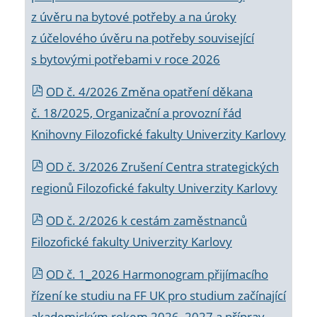
z úvěru na bytové potřeby a na úroky
z účelového úvěru na potřeby související
s bytovými potřebami v roce 2026
OD č. 4/2026 Změna opatření děkana
č. 18/2025, Organizační a provozní řád
Knihovny Filozofické fakulty Univerzity Karlovy
OD č. 3/2026 Zrušení Centra strategických
regionů Filozofické fakulty Univerzity Karlovy
OD č. 2/2026 k
cestám zaměstnanců
Filozofické fakulty Univerzity Karlovy
OD č. 1_2026 Harmonogram přijímacího
řízení ke studiu na FF UK pro studium začínající
akademickým rokem 2026_2027 a příprav