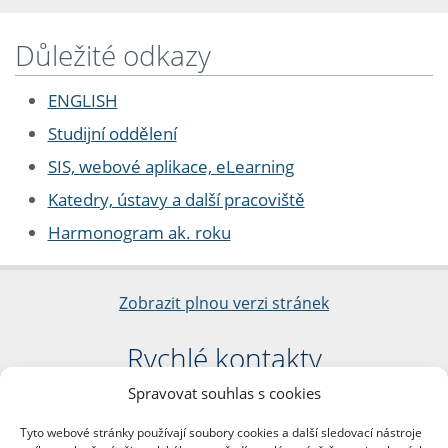
Důležité odkazy
ENGLISH
Studijní oddělení
SIS, webové aplikace, eLearning
Katedry, ústavy a další pracoviště
Harmonogram ak. roku
Zobrazit plnou verzi stránek
Rychlé kontakty
Spravovat souhlas s cookies
Filozofická fakulta
Univerzita Karlova
Tyto webové stránky používají soubory cookies a další sledovací nástroje
nám. Jana Palacha 1/2