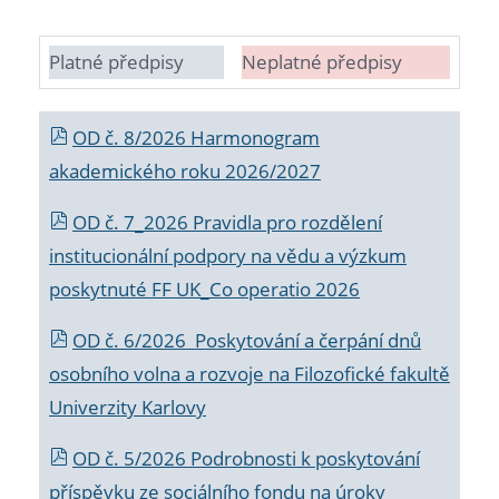
Platné předpisy
Neplatné předpisy
OD č. 8/2026 Harmonogram
akademického roku 2026/2027
OD č. 7_2026 Pravidla pro rozdělení
institucionální podpory na vědu a výzkum
poskytnuté FF UK_Co operatio 2026
OD č. 6/2026 Poskytování a čerpání dnů
osobního volna a rozvoje na Filozofické fakultě
Univerzity Karlovy
OD č. 5/2026 Podrobnosti k poskytování
příspěvku ze sociálního fondu na úroky