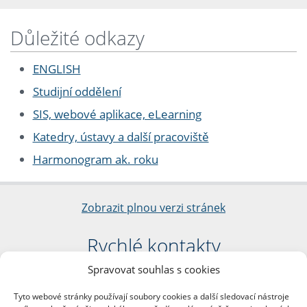
Důležité odkazy
ENGLISH
Studijní oddělení
SIS, webové aplikace, eLearning
Katedry, ústavy a další pracoviště
Harmonogram ak. roku
Zobrazit plnou verzi stránek
Rychlé kontakty
Spravovat souhlas s cookies
Filozofická fakulta
Univerzita Karlova
Tyto webové stránky používají soubory cookies a další sledovací nástroje
nám. Jana Palacha 1/2