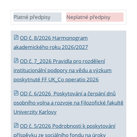
Platné předpisy
Neplatné předpisy
OD č. 8/2026 Harmonogram
akademického roku 2026/2027
OD č. 7_2026 Pravidla pro rozdělení
institucionální podpory na vědu a výzkum
poskytnuté FF UK_Co operatio 2026
OD č. 6/2026 Poskytování a čerpání dnů
osobního volna a rozvoje na Filozofické fakultě
Univerzity Karlovy
OD č. 5/2026 Podrobnosti k poskytování
příspěvku ze sociálního fondu na úroky