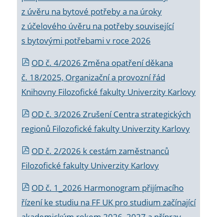
z úvěru na bytové potřeby a na úroky
z účelového úvěru na potřeby související
s bytovými potřebami v roce 2026
OD č. 4/2026 Změna opatření děkana
č. 18/2025, Organizační a provozní řád
Knihovny Filozofické fakulty Univerzity Karlovy
OD č. 3/2026 Zrušení Centra strategických
regionů Filozofické fakulty Univerzity Karlovy
OD č. 2/2026 k
cestám zaměstnanců
Filozofické fakulty Univerzity Karlovy
OD č. 1_2026 Harmonogram přijímacího
řízení ke studiu na FF UK pro studium začínající
akademickým rokem 2026_2027 a příprav