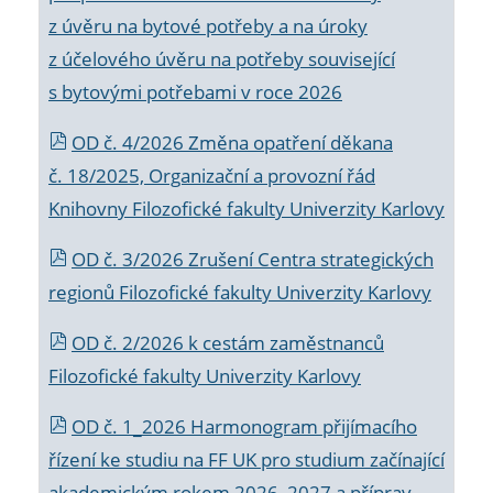
z úvěru na bytové potřeby a na úroky
z účelového úvěru na potřeby související
s bytovými potřebami v roce 2026
OD č. 4/2026 Změna opatření děkana
č. 18/2025, Organizační a provozní řád
Knihovny Filozofické fakulty Univerzity Karlovy
OD č. 3/2026 Zrušení Centra strategických
regionů Filozofické fakulty Univerzity Karlovy
OD č. 2/2026 k
cestám zaměstnanců
Filozofické fakulty Univerzity Karlovy
OD č. 1_2026 Harmonogram přijímacího
řízení ke studiu na FF UK pro studium začínající
akademickým rokem 2026_2027 a příprav