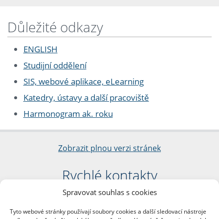
Důležité odkazy
ENGLISH
Studijní oddělení
SIS, webové aplikace, eLearning
Katedry, ústavy a další pracoviště
Harmonogram ak. roku
Zobrazit plnou verzi stránek
Rychlé kontakty
Spravovat souhlas s cookies
Filozofická fakulta
Univerzita Karlova
Tyto webové stránky používají soubory cookies a další sledovací nástroje
nám. Jana Palacha 1/2