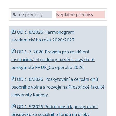
Platné předpisy
Neplatné předpisy
OD č. 8/2026 Harmonogram
akademického roku 2026/2027
OD č. 7_2026 Pravidla pro rozdělení
institucionální podpory na vědu a výzkum
poskytnuté FF UK_Co operatio 2026
OD č. 6/2026 Poskytování a čerpání dnů
osobního volna a rozvoje na Filozofické fakultě
Univerzity Karlovy
OD č. 5/2026 Podrobnosti k poskytování
příspěvku ze sociálního fondu na úroky