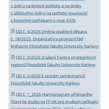
z úvěru na bytové potřeby a na úroky
z účelového úvěru na potřeby související
s bytovými potřebami v roce 2026
OD č. 4/2026 Změna opatření děkana
č. 18/2025, Organizační a provozní řád
Knihovny Filozofické fakulty Univerzity Karlovy
OD č. 3/2026 Zrušení Centra strategických
regionů Filozofické fakulty Univerzity Karlovy
OD č. 2/2026 k
cestám zaměstnanců
Filozofické fakulty Univerzity Karlovy
OD č. 1_2026 Harmonogram přijímacího
řízení ke studiu na FF UK pro studium začínající
akademickým rokem 2026_2027 a příprav