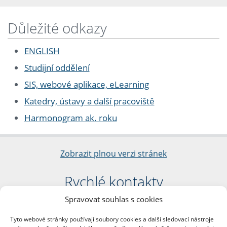
Důležité odkazy
ENGLISH
Studijní oddělení
SIS, webové aplikace, eLearning
Katedry, ústavy a další pracoviště
Harmonogram ak. roku
Zobrazit plnou verzi stránek
Rychlé kontakty
Spravovat souhlas s cookies
Filozofická fakulta
Univerzita Karlova
Tyto webové stránky používají soubory cookies a další sledovací nástroje
nám. Jana Palacha 1/2