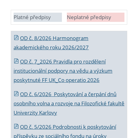
Platné předpisy
Neplatné předpisy
OD č. 8/2026 Harmonogram
akademického roku 2026/2027
OD č. 7_2026 Pravidla pro rozdělení
institucionální podpory na vědu a výzkum
poskytnuté FF UK_Co operatio 2026
OD č. 6/2026 Poskytování a čerpání dnů
osobního volna a rozvoje na Filozofické fakultě
Univerzity Karlovy
OD č. 5/2026 Podrobnosti k poskytování
příspěvku ze sociálního fondu na úroky