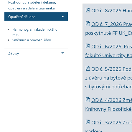
Rozhodnutí a sdělení děkana,
opatření a sdělení tajemníka
OD č. 8/2026 Ha
Opatření děkana
OD č. 7_2026 Prav
Harmonogram akademického
poskytnuté FF UK_C
roku
Směrnice a provozní řády
OD č. 6/2026 Posk
Zápisy
fakultě Univerzity K
OD č. 5/2026 Podr
z úvěru na bytové po
s bytovými potřebam
OD č. 4/2026 Změ
Knihovny Filozofické
OD č. 3/2026 Zruš
Karlovy