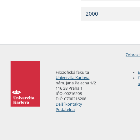
2000
Zobrazi
Filozofická fakulta
E
Univerzita Karlova
F
nám. Jana Palacha 1/2
a
116 38 Praha 1
IČO: 00216208
DIČ: CZ00216208
Další kontakty
Podatelna