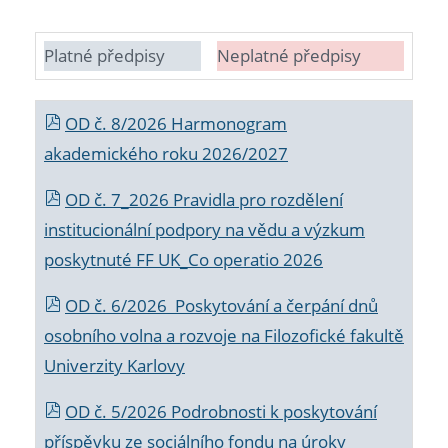
Platné předpisy
Neplatné předpisy
OD č. 8/2026 Harmonogram
akademického roku 2026/2027
OD č. 7_2026 Pravidla pro rozdělení
institucionální podpory na vědu a výzkum
poskytnuté FF UK_Co operatio 2026
OD č. 6/2026 Poskytování a čerpání dnů
osobního volna a rozvoje na Filozofické fakultě
Univerzity Karlovy
OD č. 5/2026 Podrobnosti k poskytování
příspěvku ze sociálního fondu na úroky