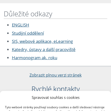
Důležité odkazy
ENGLISH
Studijní oddělení
SIS, webové aplikace, eLearning
Katedry, ústavy a další pracoviště
Harmonogram ak. roku
Zobrazit plnou verzi stránek
Rychlé kontakty
Spravovat souhlas s cookies
Filozofická fakulta
Univerzita Karlova
Tyto webové stránky používají soubory cookies a další sledovací nástroje
nám. Jana Palacha 1/2