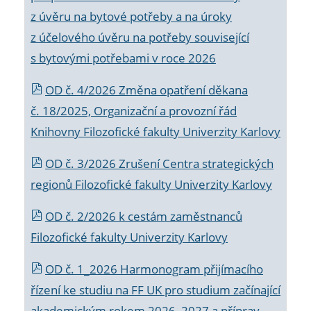
z úvěru na bytové potřeby a na úroky
z účelového úvěru na potřeby související
s bytovými potřebami v roce 2026
OD č. 4/2026 Změna opatření děkana
č. 18/2025, Organizační a provozní řád
Knihovny Filozofické fakulty Univerzity Karlovy
OD č. 3/2026 Zrušení Centra strategických
regionů Filozofické fakulty Univerzity Karlovy
OD č. 2/2026 k
cestám zaměstnanců
Filozofické fakulty Univerzity Karlovy
OD č. 1_2026 Harmonogram přijímacího
řízení ke studiu na FF UK pro studium začínající
akademickým rokem 2026_2027 a příprav