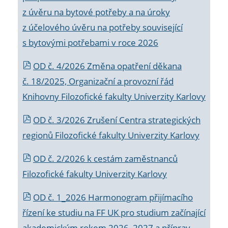
z úvěru na bytové potřeby a na úroky
z účelového úvěru na potřeby související
s bytovými potřebami v roce 2026
OD č. 4/2026 Změna opatření děkana
č. 18/2025, Organizační a provozní řád
Knihovny Filozofické fakulty Univerzity Karlovy
OD č. 3/2026 Zrušení Centra strategických
regionů Filozofické fakulty Univerzity Karlovy
OD č. 2/2026 k
cestám zaměstnanců
Filozofické fakulty Univerzity Karlovy
OD č. 1_2026 Harmonogram přijímacího
řízení ke studiu na FF UK pro studium začínající
akademickým rokem 2026_2027 a příprav