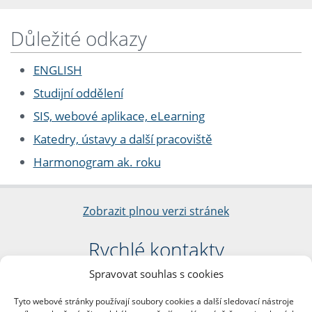
Důležité odkazy
ENGLISH
Studijní oddělení
SIS, webové aplikace, eLearning
Katedry, ústavy a další pracoviště
Harmonogram ak. roku
Zobrazit plnou verzi stránek
Rychlé kontakty
Spravovat souhlas s cookies
Filozofická fakulta
Univerzita Karlova
Tyto webové stránky používají soubory cookies a další sledovací nástroje
nám. Jana Palacha 1/2