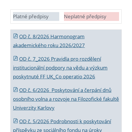
Platné předpisy
Neplatné předpisy
OD č. 8/2026 Harmonogram
akademického roku 2026/2027
OD č. 7_2026 Pravidla pro rozdělení
institucionální podpory na vědu a výzkum
poskytnuté FF UK_Co operatio 2026
OD č. 6/2026 Poskytování a čerpání dnů
osobního volna a rozvoje na Filozofické fakultě
Univerzity Karlovy
OD č. 5/2026 Podrobnosti k poskytování
příspěvku ze sociálního fondu na úroky