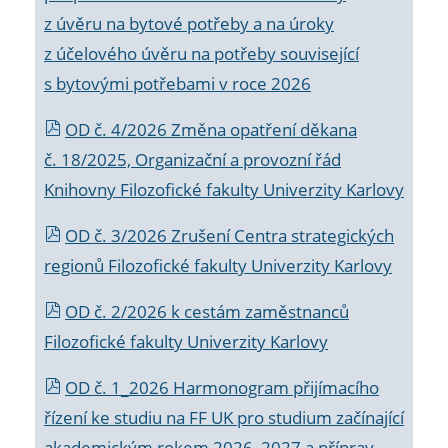
z úvěru na bytové potřeby a na úroky
z účelového úvěru na potřeby související
s bytovými potřebami v roce 2026
OD č. 4/2026 Změna opatření děkana
č. 18/2025, Organizační a provozní řád
Knihovny Filozofické fakulty Univerzity Karlovy
OD č. 3/2026 Zrušení Centra strategických
regionů Filozofické fakulty Univerzity Karlovy
OD č. 2/2026 k
cestám zaměstnanců
Filozofické fakulty Univerzity Karlovy
OD č. 1_2026 Harmonogram přijímacího
řízení ke studiu na FF UK pro studium začínající
akademickým rokem 2026_2027 a příprav