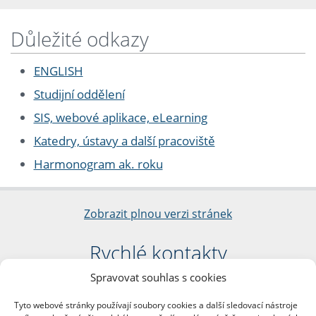
Důležité odkazy
ENGLISH
Studijní oddělení
SIS, webové aplikace, eLearning
Katedry, ústavy a další pracoviště
Harmonogram ak. roku
Zobrazit plnou verzi stránek
Rychlé kontakty
Spravovat souhlas s cookies
Filozofická fakulta
Univerzita Karlova
Tyto webové stránky používají soubory cookies a další sledovací nástroje
nám. Jana Palacha 1/2