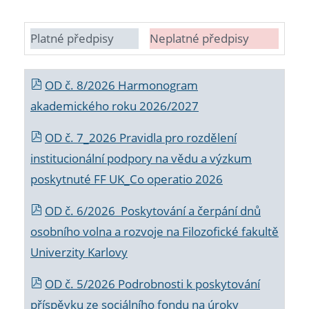
Platné předpisy
Neplatné předpisy
OD č. 8/2026 Harmonogram
akademického roku 2026/2027
OD č. 7_2026 Pravidla pro rozdělení
institucionální podpory na vědu a výzkum
poskytnuté FF UK_Co operatio 2026
OD č. 6/2026 Poskytování a čerpání dnů
osobního volna a rozvoje na Filozofické fakultě
Univerzity Karlovy
OD č. 5/2026 Podrobnosti k poskytování
příspěvku ze sociálního fondu na úroky