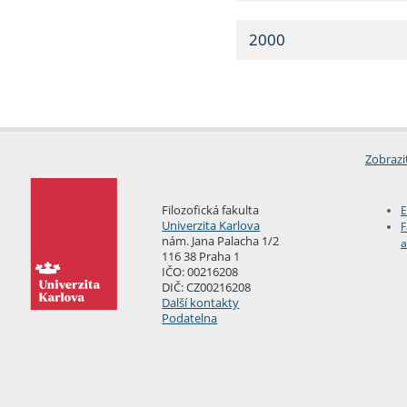
2000
Zobrazi
Filozofická fakulta
E
Univerzita Karlova
F
nám. Jana Palacha 1/2
a
116 38 Praha 1
IČO: 00216208
DIČ: CZ00216208
Další kontakty
Podatelna