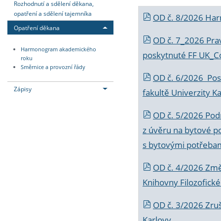
Rozhodnutí a sdělení děkana,
opatření a sdělení tajemníka
OD č. 8/2026 Ha
Opatření děkana
OD č. 7_2026 Prav
Harmonogram akademického
poskytnuté FF UK_C
roku
Směrnice a provozní řády
OD č. 6/2026 Posk
Zápisy
fakultě Univerzity K
OD č. 5/2026 Podr
z úvěru na bytové po
s bytovými potřebam
OD č. 4/2026 Změ
Knihovny Filozofické
OD č. 3/2026 Zruš
Karlovy