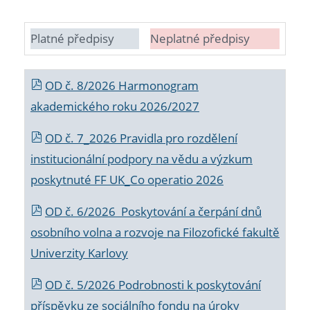
Platné předpisy
Neplatné předpisy
OD č. 8/2026 Harmonogram
akademického roku 2026/2027
OD č. 7_2026 Pravidla pro rozdělení
institucionální podpory na vědu a výzkum
poskytnuté FF UK_Co operatio 2026
OD č. 6/2026 Poskytování a čerpání dnů
osobního volna a rozvoje na Filozofické fakultě
Univerzity Karlovy
OD č. 5/2026 Podrobnosti k poskytování
příspěvku ze sociálního fondu na úroky