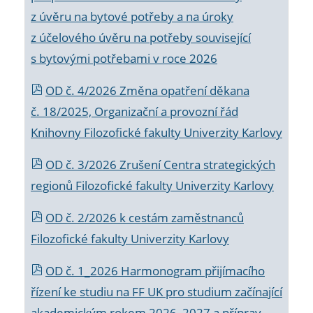
z úvěru na bytové potřeby a na úroky
z účelového úvěru na potřeby související
s bytovými potřebami v roce 2026
OD č. 4/2026 Změna opatření děkana
č. 18/2025, Organizační a provozní řád
Knihovny Filozofické fakulty Univerzity Karlovy
OD č. 3/2026 Zrušení Centra strategických
regionů Filozofické fakulty Univerzity Karlovy
OD č. 2/2026 k
cestám zaměstnanců
Filozofické fakulty Univerzity Karlovy
OD č. 1_2026 Harmonogram přijímacího
řízení ke studiu na FF UK pro studium začínající
akademickým rokem 2026_2027 a příprav