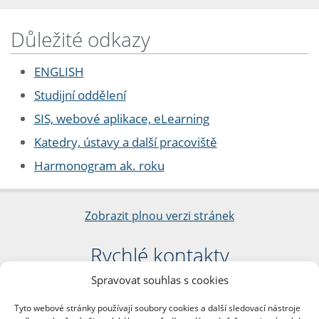
Důležité odkazy
ENGLISH
Studijní oddělení
SIS, webové aplikace, eLearning
Katedry, ústavy a další pracoviště
Harmonogram ak. roku
Zobrazit plnou verzi stránek
Rychlé kontakty
Spravovat souhlas s cookies
Filozofická fakulta
Univerzita Karlova
Tyto webové stránky používají soubory cookies a další sledovací nástroje
nám. Jana Palacha 1/2