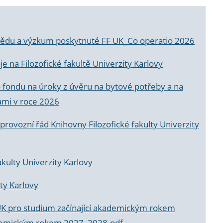
a vědu a výzkum poskytnuté FF UK_Co operatio 2026
 na Filozofické fakultě Univerzity Karlovy
o fondu na úroky z úvěru na bytové potřeby a na
ami v roce 2026
rovozní řád Knihovny Filozofické fakulty Univerzity
akulty Univerzity Karlovy
ty Karlovy
UK pro studium začínající akademickým rokem
akademickým rokem 2027_2028.pdf