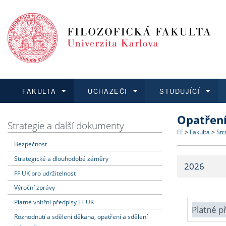
FAKULTA
UCHAZEČI
STUDUJÍCÍ
Opatřen
FAKULTA
UCHAZEČI
STUDUJÍCÍ
VĚDA A VÝZKUM
ZAHRANIČÍ
Struktura a
Co studova
Bakalářsk
O vědě a 
Aktuální n
Strategie a další dokumenty
FF
>
Fakulta
>
Str
Bezpečnost
Dozvědět se více
Podat přihlášku
Dozvědět se více
Dozvědět se více
Dozvědět se více
Strategie 
Učitelské 
Doktorské
Akademické
Vyjíždějící
Strategické a dlouhodobé záměry
2026
Podpora a
Informace 
Rigorózní 
Granty a p
Přijíždějíc
FF UK pro udržitelnost
Výroční zprávy
Absolventi
Vyjíždějíc
Platné vnitřní předpisy FF UK
Platné p
Rozhodnutí a sdělení děkana, opatření a sdělení
Fakultní š