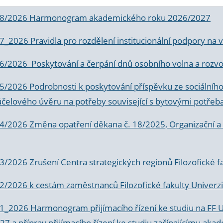
 8/2026 Harmonogram akademického roku 2026/2027
 7_2026 Pravidla pro rozdělení institucionální podpory n
6/2026 Poskytování a čerpání dnů osobního volna a rozvoje
 5/2026 Podrobnosti k poskytování příspěvku ze sociálníh
účelového úvěru na potřeby související s bytovými potřeb
 4/2026 Změna opatření děkana č. 18/2025, Organizační a p
3/2026 Zrušení Centra strategických regionů Filozofické f
 2/2026 k
cestám zaměstnanců Filozofické fakulty Univerzi
 1_2026 Harmonogram přijímacího řízení ke studiu na FF 
7 a příprav přijímacího řízení ke studiu začínajícímu 