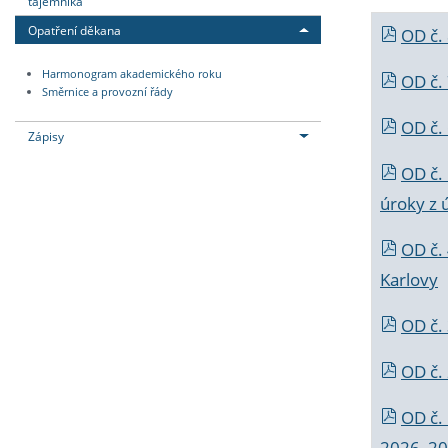
tajemníka
Opatření děkana
OD č.
Harmonogram akademického roku
OD č.
Směrnice a provozní řády
OD č. 
Zápisy
OD č.
úroky z 
OD č.
Karlovy
OD č. 
OD č.
OD č.
2026_202