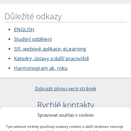
Důležité odkazy
ENGLISH
Studijní oddělení
SIS, webové aplikace, eLearning
Katedry, ústavy a další pracoviště
Harmonogram ak. roku
Zobrazit plnou verzi stránek
Rychlé kontakty
Spravovat souhlas s cookies
Filozofická fakulta
Univerzita Karlova
Tyto webové stránky používají soubory cookies a další sledovací nástroje
nám. Jana Palacha 1/2