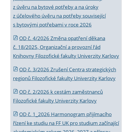
z úvěru na bytové potřeby a na úroky
z účelového úvěru na potřeby související
s bytovými potřebami v roce 2026
OD č. 4/2026 Změna opatření děkana
č. 18/2025, Organizační a provozní řád
Knihovny Filozofické fakulty Univerzity Karlovy
OD č. 3/2026 Zrušení Centra strategických
regionů Filozofické fakulty Univerzity Karlovy
OD č. 2/2026 k
cestám zaměstnanců
Filozofické fakulty Univerzity Karlovy
OD č. 1_2026 Harmonogram přijímacího
řízení ke studiu na FF UK pro studium začínající
akademickým rokem 2026_2027 a příprav