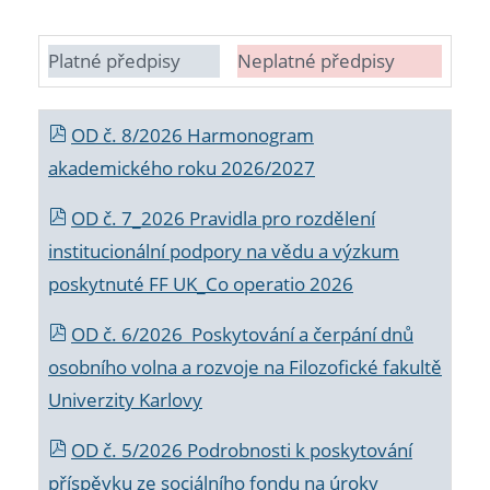
Platné předpisy
Neplatné předpisy
OD č. 8/2026 Harmonogram
akademického roku 2026/2027
OD č. 7_2026 Pravidla pro rozdělení
institucionální podpory na vědu a výzkum
poskytnuté FF UK_Co operatio 2026
OD č. 6/2026 Poskytování a čerpání dnů
osobního volna a rozvoje na Filozofické fakultě
Univerzity Karlovy
OD č. 5/2026 Podrobnosti k poskytování
příspěvku ze sociálního fondu na úroky