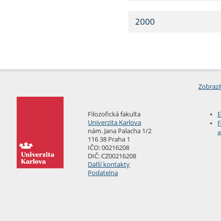
2000
Zobrazi
Filozofická fakulta
E
Univerzita Karlova
F
nám. Jana Palacha 1/2
a
116 38 Praha 1
IČO: 00216208
DIČ: CZ00216208
Další kontakty
Podatelna