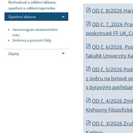
Rozhodnutí a sdělení děkana,
opatření a sdělení tajemníka
OD č. 8/2026 Ha
Opatření děkana
OD č. 7_2026 Prav
Harmonogram akademického
poskytnuté FF UK_C
roku
Směrnice a provozní řády
OD č. 6/2026 Posk
Zápisy
fakultě Univerzity K
OD č. 5/2026 Podr
z úvěru na bytové po
s bytovými potřebam
OD č. 4/2026 Změ
Knihovny Filozofické
OD č. 3/2026 Zruš
Karlovy