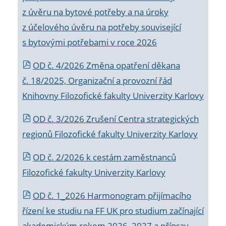
z úvěru na bytové potřeby a na úroky
z účelového úvěru na potřeby související
s bytovými potřebami v roce 2026
OD č. 4/2026 Změna opatření děkana
č. 18/2025, Organizační a provozní řád
Knihovny Filozofické fakulty Univerzity Karlovy
OD č. 3/2026 Zrušení Centra strategických
regionů Filozofické fakulty Univerzity Karlovy
OD č. 2/2026 k
cestám zaměstnanců
Filozofické fakulty Univerzity Karlovy
OD č. 1_2026 Harmonogram přijímacího
řízení ke studiu na FF UK pro studium začínající
akademickým rokem 2026_2027 a příprav