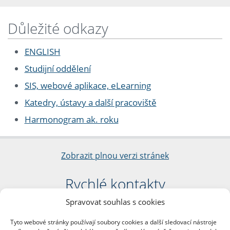
Důležité odkazy
ENGLISH
Studijní oddělení
SIS, webové aplikace, eLearning
Katedry, ústavy a další pracoviště
Harmonogram ak. roku
Zobrazit plnou verzi stránek
Rychlé kontakty
Spravovat souhlas s cookies
Filozofická fakulta
Univerzita Karlova
Tyto webové stránky používají soubory cookies a další sledovací nástroje
nám. Jana Palacha 1/2