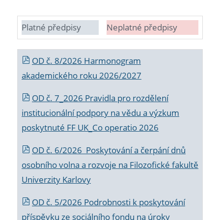
Platné předpisy
Neplatné předpisy
OD č. 8/2026 Harmonogram
akademického roku 2026/2027
OD č. 7_2026 Pravidla pro rozdělení
institucionální podpory na vědu a výzkum
poskytnuté FF UK_Co operatio 2026
OD č. 6/2026 Poskytování a čerpání dnů
osobního volna a rozvoje na Filozofické fakultě
Univerzity Karlovy
OD č. 5/2026 Podrobnosti k poskytování
příspěvku ze sociálního fondu na úroky