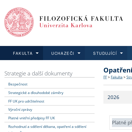
FAKULTA
UCHAZEČI
STUDUJÍCÍ
Opatřen
FAKULTA
UCHAZEČI
STUDUJÍCÍ
VĚDA A VÝZKUM
ZAHRANIČÍ
Struktura a
Co studova
Bakalářsk
O vědě a 
Aktuální n
Strategie a další dokumenty
FF
>
Fakulta
>
Str
Bezpečnost
Dozvědět se více
Podat přihlášku
Dozvědět se více
Dozvědět se více
Dozvědět se více
Strategie 
Učitelské 
Doktorské
Akademické
Vyjíždějící
Strategické a dlouhodobé záměry
2026
Podpora a
Informace 
Rigorózní 
Granty a p
Přijíždějíc
FF UK pro udržitelnost
Výroční zprávy
Absolventi
Vyjíždějíc
Platné vnitřní předpisy FF UK
Platné p
Rozhodnutí a sdělení děkana, opatření a sdělení
Fakultní š