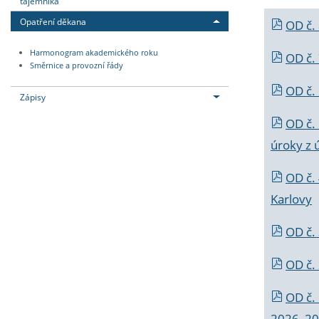
tajemníka
Opatření děkana
OD č.
Harmonogram akademického roku
OD č.
Směrnice a provozní řády
OD č. 
Zápisy
OD č.
úroky z 
OD č.
Karlovy
OD č. 
OD č.
OD č.
2026_202