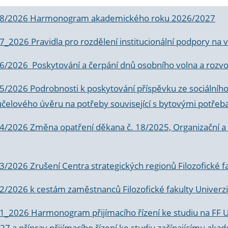
 8/2026 Harmonogram akademického roku 2026/2027
 7_2026 Pravidla pro rozdělení institucionální podpory n
6/2026 Poskytování a čerpání dnů osobního volna a rozvoje
 5/2026 Podrobnosti k poskytování příspěvku ze sociálníh
účelového úvěru na potřeby související s bytovými potřeb
 4/2026 Změna opatření děkana č. 18/2025, Organizační a p
3/2026 Zrušení Centra strategických regionů Filozofické f
 2/2026 k
cestám zaměstnanců Filozofické fakulty Univerzi
 1_2026 Harmonogram přijímacího řízení ke studiu na FF 
7 a příprav přijímacího řízení ke studiu začínajícímu 