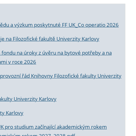
a vědu a výzkum poskytnuté FF UK_Co operatio 2026
 na Filozofické fakultě Univerzity Karlovy
o fondu na úroky z úvěru na bytové potřeby a na
ami v roce 2026
rovozní řád Knihovny Filozofické fakulty Univerzity
akulty Univerzity Karlovy
ty Karlovy
UK pro studium začínající akademickým rokem
akademickým rokem 2027_2028.pdf